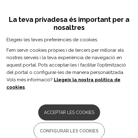
Vés
Inicia sessió
Registra't
al
UNA INICIATIVA DE:
Toggle
contingut
La teva privadesa és important per a
navigation
nosaltres
CERCADOR
Elegeix les teves preferències de cookies.
Fem servir cookies pròpies i de tercers per millorar els
BUSCAR
nostres serveis i la teva experiència de navegació en
aquest portal. Pots acceptar-les i facilitar l’optimització
del portal o configurar-les de manera personalitzada.
Inici
Ajudes econòmiques
Vols més informació?
Llegeix la nostra política de
AJUDES ECONÒMIQUES
cookies
.
Decret del 17-11-2004 d'aprovació del
Reglament d'atenció social, de treball i
ACCEPTAR LES COOKIES
de seguretat social de les persones amb
discapacitat
CONFIGURAR LES COOKIES
Comentaris:
0