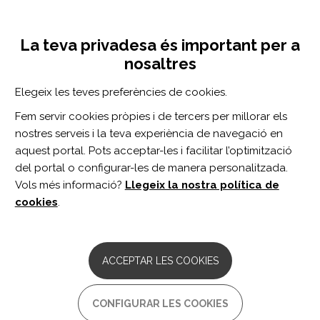
Vés
Inicia sessió
Registra't
al
UNA INICIATIVA DE:
Toggle
contingut
La teva privadesa és important per a
navigation
nosaltres
Inici
Centre de documentació
Divulgació
Àgora Guttmann Barcelona
Elegeix les teves preferències de cookies.
CERCADOR
Fem servir cookies pròpies i de tercers per millorar els
nostres serveis i la teva experiència de navegació en
BUSCAR
aquest portal. Pots acceptar-les i facilitar l’optimització
del portal o configurar-les de manera personalitzada.
Vols més informació?
Llegeix la nostra política de
Accés professionals
cookies
.
Accés general
ACCEPTAR LES COOKIES
ÀGORA GUTTMANN BARCELONA
CONFIGURAR LES COOKIES