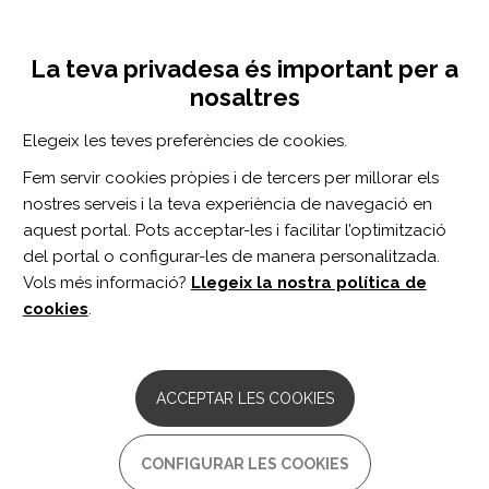
Vés
Inicia sessió
Registra't
al
UNA INICIATIVA DE:
Toggle
contingut
La teva privadesa és important per a
navigation
nosaltres
CERCADOR
Elegeix les teves preferències de cookies.
Fem servir cookies pròpies i de tercers per millorar els
BUSCAR
nostres serveis i la teva experiència de navegació en
aquest portal. Pots acceptar-les i facilitar l’optimització
del portal o configurar-les de manera personalitzada.
Inici
Empoderament
Formació i ocupació
Universitat
B
Vols més informació?
Llegeix la nostra política de
cookies
.
Inicieu sessió
o
registreu-vos
per valorar el recurs
o enviar comentaris
ACCEPTAR LES COOKIES
Universitat Oberta de Catalunya
CONFIGURAR LES COOKIES