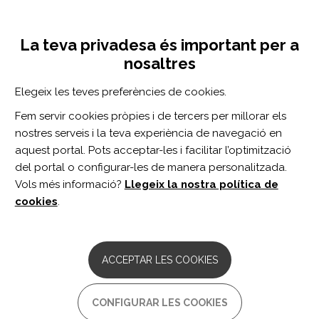
Vés
Inicia sessió
Registra't
al
UNA INICIATIVA DE:
Toggle
contingut
La teva privadesa és important per a
navigation
nosaltres
CERCADOR
Elegeix les teves preferències de cookies.
Fem servir cookies pròpies i de tercers per millorar els
BUSCAR
nostres serveis i la teva experiència de navegació en
aquest portal. Pots acceptar-les i facilitar l’optimització
del portal o configurar-les de manera personalitzada.
Inici
esclerosis múltiple
Vols més informació?
Llegeix la nostra política de
ESCLEROSIS MÚLTIPLE
cookies
.
ACCEPTAR LES COOKIES
CONFIGURAR LES COOKIES