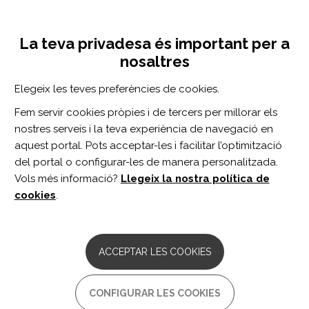
Vés
Inicia sessió
Registra't
al
UNA INICIATIVA DE:
Toggle
contingut
La teva privadesa és important per a
navigation
nosaltres
Inici
Centro de documentación
Neurorehabilitation and Neural Repair vol. 33 n. 10
Elegeix les teves preferències de cookies.
CERCADOR
Fem servir cookies pròpies i de tercers per millorar els
nostres serveis i la teva experiència de navegació en
BUSCAR
aquest portal. Pots acceptar-les i facilitar l’optimització
del portal o configurar-les de manera personalitzada.
Vols més informació?
Llegeix la nostra política de
Accés professionals
cookies
.
Accés general
ACCEPTAR LES COOKIES
Neurorehabilitation
CONFIGURAR LES COOKIES