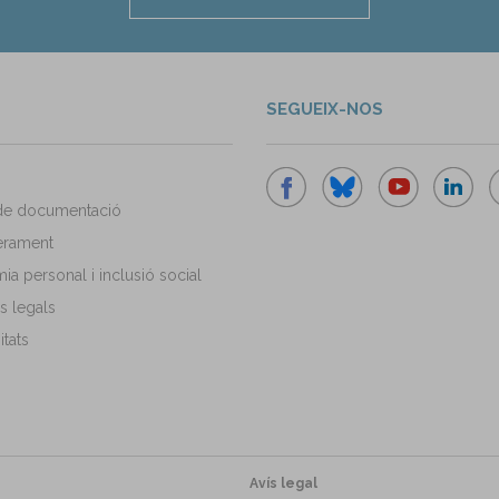
SEGUEIX-NOS
de documentació
rament
a personal i inclusió social
s legals
tats
Avís legal