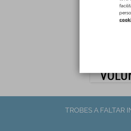
Any p
facil
A:
Neu
perso
Tipu
cook
Idio
Pàgin
DOI:
1
PMID
TROBES A FALTAR 