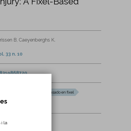
njury: A Fixel-Based
urissen B, Caeyenberghs K.
. 33 n. 10
68319868720
s por difusión
análisis basado en fixel
res
i la