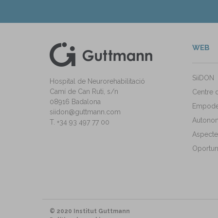
WEB
kedIn
ann Instagram
SiiDON
Hospital de Neurorehabilitació
Camí de Can Ruti, s/n
Centre 
08916 Badalona
Empode
siidon@guttmann.com
Autonomi
T. +34 93 497 77 00
Aspecte
Oportuni
© 2020 Institut Guttmann