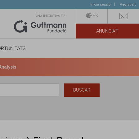
Inicia sessió
Registra't
ES
UNA INICIATIVA DE:
ANUNCIA'T
IAL
RTUNITATS
Analysis
BUSCAR