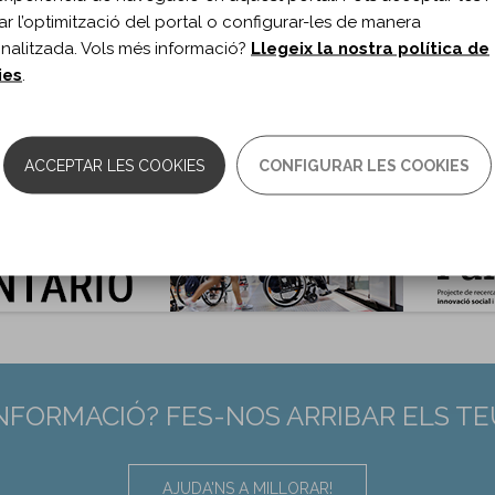
ublicació:
2019
itar l’optimització del portal o configurar-les de manera
rorehabil Neural Repair. 2019;33(10)
nalitzada. Vols més informació?
Llegeix la nostra política de
s de document:
Article
ies
.
ma del document:
Anglès
es:
813–824
0.1177/1545968319868720
:
31416407
ACCEPTAR LES COOKIES
CONFIGURAR LES COOKIES
INFORMACIÓ? FES-NOS ARRIBAR ELS T
AJUDA'NS A MILLORAR!