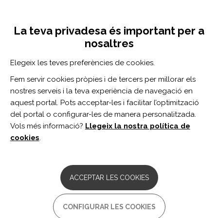
Vés
Inicia sessió
Registra't
al
UNA INICIATIVA DE:
Toggle
contingut
La teva privadesa és important per a
navigation
nosaltres
CERCADOR
Elegeix les teves preferències de cookies.
Fem servir cookies pròpies i de tercers per millorar els
BUSCAR
nostres serveis i la teva experiència de navegació en
aquest portal. Pots acceptar-les i facilitar l’optimització
del portal o configurar-les de manera personalitzada.
Inici
entrenamiento cognitivo
Vols més informació?
Llegeix la nostra política de
ENTRENAMIENTO COGNITIVO
cookies
.
ARTICLE
A computer-based cognitive training in
ACCEPTAR LES COOKIES
Mild Cognitive Impairment in
Parkinson's Disease.
CONFIGURAR LES COOKIES
Autor/s: