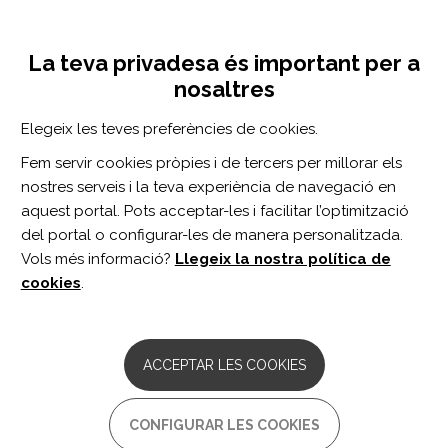
Vés
Inicia sessió
Registra't
al
UNA INICIATIVA DE:
Toggle
contingut
La teva privadesa és important per a
navigation
nosaltres
Inici
Centro de documentación
A Systematic Review of the Incidence, Prevalence, Costs, and Activity and Work Limitations of Amputation, Osteoarthritis, Rheumatoid Arthritis, Back Pain, Multiple Sclerosis, Spinal Cord Injury, Stroke, and Traumatic Brain Injury in the United States: A 2
Elegeix les teves preferències de cookies.
CERCADOR
Fem servir cookies pròpies i de tercers per millorar els
nostres serveis i la teva experiència de navegació en
BUSCAR
aquest portal. Pots acceptar-les i facilitar l’optimització
del portal o configurar-les de manera personalitzada.
Vols més informació?
Llegeix la nostra política de
Accés professionals
cookies
.
Accés general
ACCEPTAR LES COOKIES
A Systematic Review of the
CONFIGURAR LES COOKIES
Incidence, Prevalence, Costs,