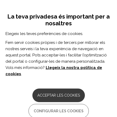
Vés
Inicia sessió
Registra't
al
UNA INICIATIVA DE:
Toggle
contingut
La teva privadesa és important per a
navigation
nosaltres
Inici
Centro de documentación
Actuación desde la terapia ocupacional: una revisión bibliográfica de la eficacia del ejercicio físico en el desempeño de las actividades de la vida diaria en personas con demencia
Elegeix les teves preferències de cookies.
CERCADOR
Fem servir cookies pròpies i de tercers per millorar els
nostres serveis i la teva experiència de navegació en
BUSCAR
aquest portal. Pots acceptar-les i facilitar l’optimització
del portal o configurar-les de manera personalitzada.
Vols més informació?
Llegeix la nostra política de
Accés professionals
cookies
.
Accés general
ACCEPTAR LES COOKIES
Actuación desde la terapia
CONFIGURAR LES COOKIES
ocupacional: una revisión