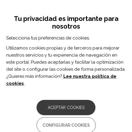
Pasar
Inicia sesión
Regístrate
al
UNA INICIATIVA DE:
Toggle
contenido
Tu privacidad es importante para
navigation
principal
nosotros
Inicio
Centro de documentación
Actuación desde la terapia ocupacional: una revisión bibliográfica de la eficacia del ejercicio físico en el desempeño de las actividades de la vida diaria en personas con demencia
Selecciona tus preferencias de cookies.
BUSCADOR
Utilizamos cookies propias y de terceros para mejorar
nuestros servicios y tu experiencia de navegación en
BUSCAR
este portal. Puedes aceptarlas y facilitar la optimización
del site o configurar las cookies de forma personalizada.
¿Quieres más información?
Lee nuestra política de
Acceso profesionales
cookies
.
Acceso general
ACEPTAR COOKIES
Actuación desde la terapia
CONFIGURAR COOKIES
ocupacional: una revisión