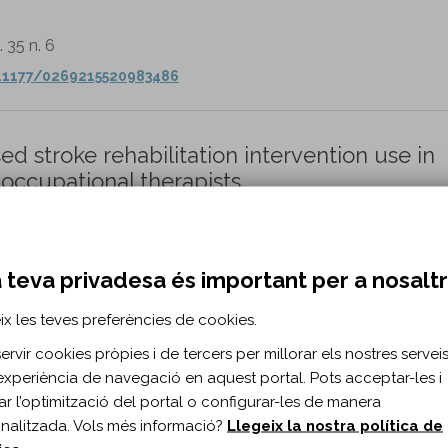
. 35 n. 6
0.1177/0269215520983486
d stroke rehabilitation intervention use in
occupational therapists.
Saikaley M, Harnett A, Teasell R.
52 n. 3
 teva privadesa és important per a nosalt
urorehabilitation/nre220279
ix les teves preferències de cookies.
rvir cookies pròpies i de tercers per millorar els nostres serveis 
hic normal pressure hydrocephalus using
experiència de navegació en aquest portal. Pots acceptar-les i
ary study.
itar l’optimització del portal o configurar-les de manera
nalitzada. Vols més informació?
Llegeix la nostra política de
akayama Y, Fujita G, Okuyama Y, Kobayashi K, Abo M.