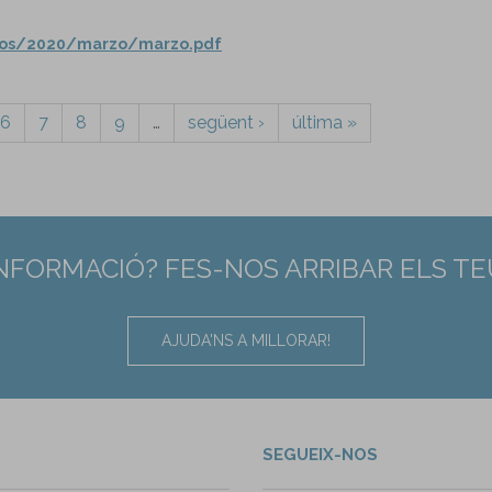
ados/2020/marzo/marzo.pdf
6
7
8
9
…
següent ›
última »
INFORMACIÓ? FES-NOS ARRIBAR ELS T
AJUDA'NS A MILLORAR!
SEGUEIX-NOS