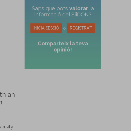
Saps que pots
valorar
la
informació del SiiDON?
INICIA SESSIÓ
o
REGISTRA'T
Comparteix la teva
opinió!
th an
h
versity