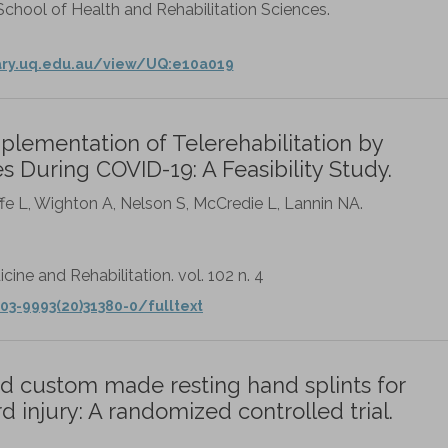
chool of Health and Rehabilitation Sciences.
rary.uq.edu.au/view/UQ:e10a019
mplementation of Telerehabilitation by
 During COVID-19: A Feasibility Study.
iffe L, Wighton A, Nelson S, McCredie L, Lannin NA.
cine and Rehabilitation. vol. 102 n. 4
03-9993(20)31380-0/fulltext
d custom made resting hand splints for
rd injury: A randomized controlled trial.