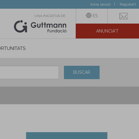
Inicia sessió
Registra't
ES
UNA INICIATIVA DE:
ANUNCIA'T
IAL
RTUNITATS
BUSCAR