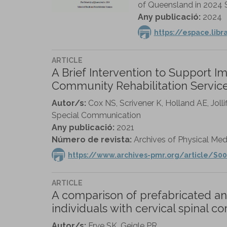
of Queensland in 2024 S
Any publicació:
2024
https://espace.lib
ARTICLE
A Brief Intervention to Support I
Community Rehabilitation Services
Autor/s:
Cox NS, Scrivener K, Holland AE, Joll
Special Communication
Any publicació:
2021
Número de revista:
Archives of Physical Medi
https://www.archives-pmr.org/article/S00
ARTICLE
A comparison of prefabricated an
individuals with cervical spinal co
Autor/s:
Frye SK, Geigle PR.