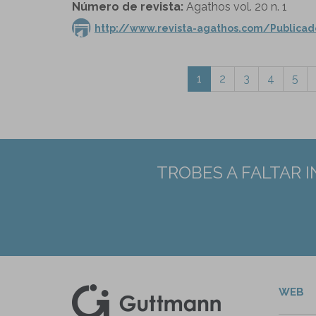
Número de revista:
Agathos vol. 20 n. 1
http://www.revista-agathos.com/Public
1
2
3
4
5
TROBES A FALTAR 
WEB