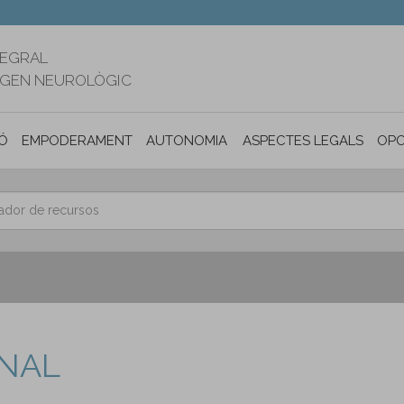
TEGRAL
RIGEN NEUROLÒGIC
Ó
EMPODERAMENT
AUTONOMIA PERSONAL I INCLUSIÓ SOC
ASPECTES LEGALS
OPO
ONAL