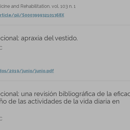
ine and Rehabilitation. vol. 103 n. 1
rticle/pii/S000399932101368X
ional: apraxia del vestido.
C
dos/2019/junio/junio.pdf
onal: una revisión bibliográfica de la eficac
ño de las actividades de la vida diaria en
C