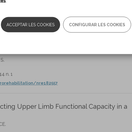
ies
.
1 n. 2
urorehabilitation/nre220010
ACCEPTAR LES COOKIES
CONFIGURAR LES COOKIES
ing HRV variables to guide treatment in patie
activity in a neurointensive step-down unit
S.
44 n. 1
rorehabilitation/nre182557
icting Upper Limb Functional Capacity in a
CE.