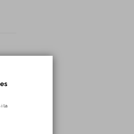
res
i la