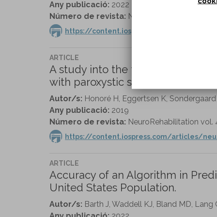
cook
Any publicació:
2022
Número de revista:
NeuroRehabilitation vol. 5
https://content.iospress.com/articles/ne
ARTICLE
A study into the feasibility of us
with paroxystic sympathetic hyper
Autor/s:
Honoré H, Eggertsen K, Sondergaard 
Any publicació:
2019
Número de revista:
NeuroRehabilitation vol. 
https://content.iospress.com/articles/neu
ARTICLE
Accuracy of an Algorithm in Pred
United States Population.
Autor/s:
Barth J, Waddell KJ, Bland MD, Lang 
Any publicació:
2022