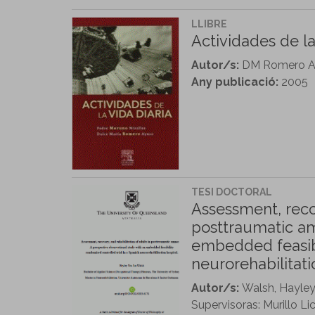
LLIBRE
Actividades de la
Autor/s:
DM Romero Ayu
Any publicació:
2005
TESI DOCTORAL
Assessment, recov
posttraumatic am
embedded feasibil
neurorehabilitati
Autor/s:
Walsh, Hayle
Supervisoras: Murillo Li