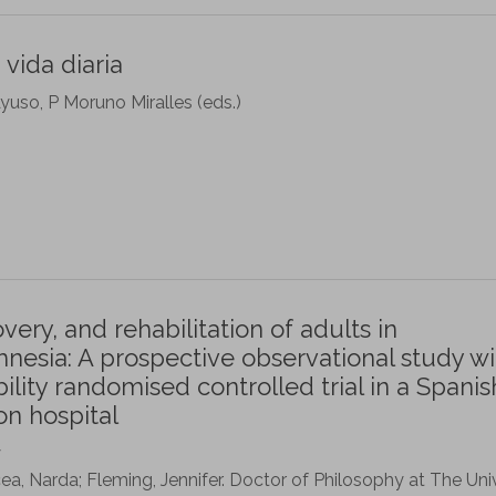
 vida diaria
so, P Moruno Miralles (eds.)
ery, and rehabilitation of adults in
nesia: A prospective observational study wi
ity randomised controlled trial in a Spanis
on hospital
y
cea, Narda; Fleming, Jennifer. Doctor of Philosophy at The Uni