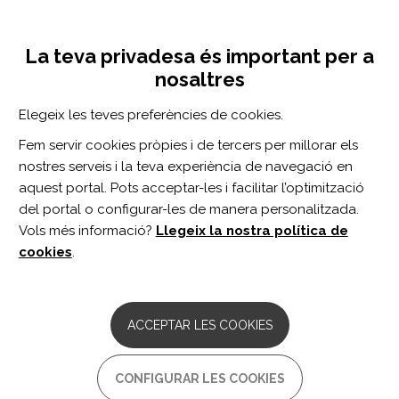
Vés
Inicia sessió
Registra't
al
UNA INICIATIVA DE:
Toggle
contingut
La teva privadesa és important per a
navigation
nosaltres
CERCADOR
Elegeix les teves preferències de cookies.
Fem servir cookies pròpies i de tercers per millorar els
BUSCAR
nostres serveis i la teva experiència de navegació en
aquest portal. Pots acceptar-les i facilitar l’optimització
del portal o configurar-les de manera personalitzada.
Inici
Aspectes legals
Normativa
Legislació i normativa espanyola
Vols més informació?
Llegeix la nostra política de
cookies
.
Inicieu sessió
o
registreu-vos
per valorar el recurs
o enviar comentaris
ACCEPTAR LES COOKIES
Real Decreto 888/2022, de 18 de
CONFIGURAR LES COOKIES