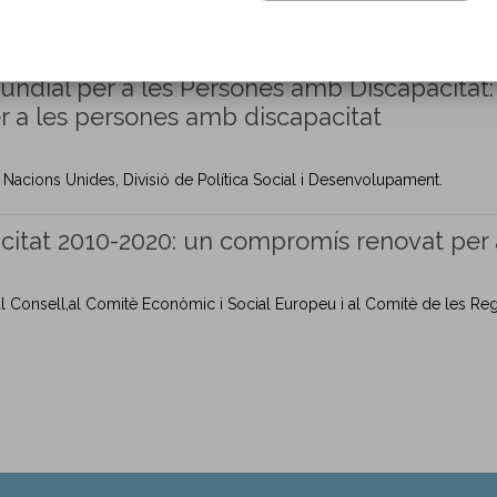
l digne per als homes i dones amb discapacitat i facilita mitjans per
ndial per a les Persones amb Discapacitat: 
r a les persones amb discapacitat
acions Unides, Divisió de Política Social i Desenvolupament.
citat 2010-2020: un compromís renovat per
 Consell,al Comitè Econòmic i Social Europeu i al Comitè de les Regi