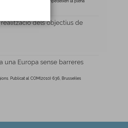
 superar els obstacles que impedeixen la plena
realització dels objectius de
 a una Europa sense barreres
ons. Publicat al COM(2010) 636, Brussel·les