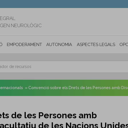
TEGRAL
RIGEN NEUROLÒGIC
Ó
EMPODERAMENT
AUTONOMIA PERSONAL I INCLUSIÓ SOC
ASPECTES LEGALS
OPO
ternacionals
Convenció sobre els Drets de les Persones amb Disca
ets de les Persones amb
Facultatiu de les Nacions Unide