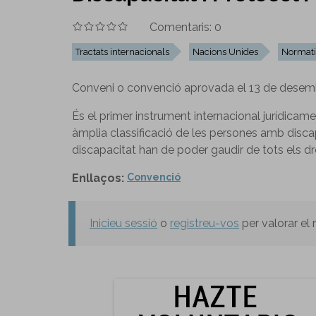
Comentaris:
0
Tractats internacionals
Nacions Unides
Normati
Conveni o convenció aprovada el 13 de desem
És el primer instrument internacional jurídicam
àmplia classificació de les persones amb discap
discapacitat han de poder gaudir de tots els dr
Enllaços:
Convenció
Inicieu sessió
o
registreu-vos
per valorar el