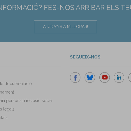
INFORMACIÓ? FES-NOS ARRIBAR ELS T
AJUDA'NS A MILLORAR!
SEGUEIX-NOS
de documentació
rament
a personal i inclusió social
s legals
tats