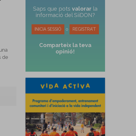
Saps que pots
valorar
la
informació del SiiDON?
INICIA SESSIÓ
o
REGISTRA'T
Comparteix la teva
 una
opinió!
s de