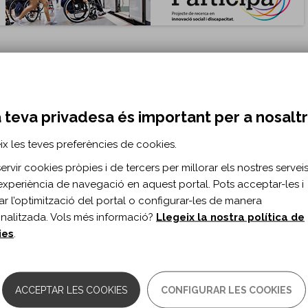
 teva privadesa és important per a nosalt
ix les teves preferències de cookies.
rvir cookies pròpies i de tercers per millorar els nostres serveis 
at d'oportunitats per a les persones amb di
experiència de navegació en aquest portal. Pots acceptar-les i
itar l’optimització del portal o configurar-les de manera
nalitzada. Vols més informació?
Llegeix la nostra política de
nides de 20 de desembre de 1993, les normes, encara que no obliguen
ies
.
ball (OIT)
ACCEPTAR LES COOKIES
CONFIGURAR LES COOKIES