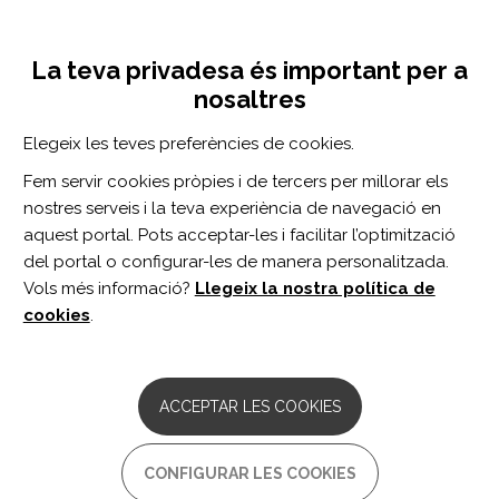
Vés
Inicia sessió
Registra't
al
UNA INICIATIVA DE:
Toggle
contingut
La teva privadesa és important per a
navigation
nosaltres
CERCADOR
Elegeix les teves preferències de cookies.
Fem servir cookies pròpies i de tercers per millorar els
BUSCAR
nostres serveis i la teva experiència de navegació en
aquest portal. Pots acceptar-les i facilitar l’optimització
del portal o configurar-les de manera personalitzada.
Inici
Autonomia personal i inclusió social
Participació social
Vols més informació?
Llegeix la nostra política de
cookies
.
Inicieu sessió
o
registreu-vos
per valorar el recurs
o enviar comentaris
ACCEPTAR LES COOKIES
Consell de la Discapacitat de
CONFIGURAR LES COOKIES