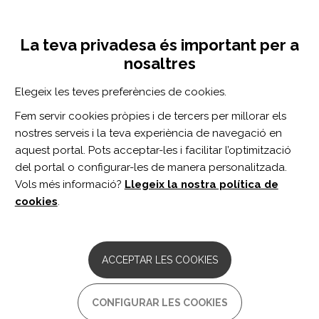
Vés
Inicia sessió
Registra't
al
UNA INICIATIVA DE:
Toggle
contingut
La teva privadesa és important per a
navigation
nosaltres
CERCADOR
Elegeix les teves preferències de cookies.
Fem servir cookies pròpies i de tercers per millorar els
BUSCAR
nostres serveis i la teva experiència de navegació en
aquest portal. Pots acceptar-les i facilitar l’optimització
del portal o configurar-les de manera personalitzada.
Inici
Drets i polítiques socials
Vols més informació?
Llegeix la nostra política de
DRETS I POLÍTIQUES SOCIALS
cookies
.
ARTICLE
El futuro de los CEE: un debate abierto
ACCEPTAR LES COOKIES
Uno de los temas más candentes en el discurso jurídico
sobre la discapacidad es el que se refiere al empleo
CONFIGURAR LES COOKIES
protegido o empleo segregado, y más en...