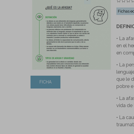
Fichas e
DEFINI
• La afa
en el he
en compr
• La pe
lenguaj
que le 
FICHA
pobre e
• La afa
vida de 
• La ca
traumat