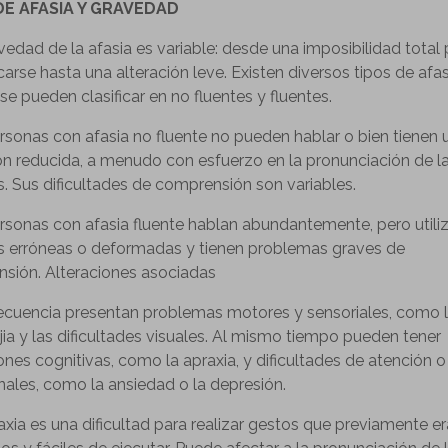
DE AFASIA Y GRAVEDAD
vedad de la afasia es variable: desde una imposibilidad total
rse hasta una alteración leve. Existen diversos tipos de afas
se pueden clasificar en no fluentes y fluentes.
ersonas con afasia no fluente no pueden hablar o bien tienen 
ón reducida, a menudo con esfuerzo en la pronunciación de l
s. Sus dificultades de comprensión son variables.
ersonas con afasia fluente hablan abundantemente, pero utili
s erróneas o deformadas y tienen problemas graves de
sión. Alteraciones asociadas
recuencia presentan problemas motores y sensoriales, como 
jia y las dificultades visuales. Al mismo tiempo pueden tener
ones cognitivas, como la apraxia, y dificultades de atención o
ales, como la ansiedad o la depresión.
axia es una dificultad para realizar gestos que previamente e