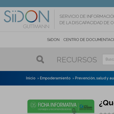
Pasar
al
contenido
SERVICIO DE INFORMACIÓ
principal
DE LA DISCAPACIDAD DE 
SiiDON
CENTRO DE DOCUMENTAC
RECURSOS
Inicio
Empoderamiento
Prevención, salud y a
¿Qué