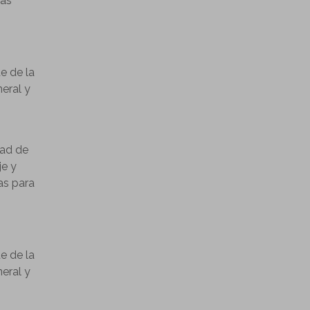
las
e de la
neral y
dad de
je y
as para
e de la
neral y