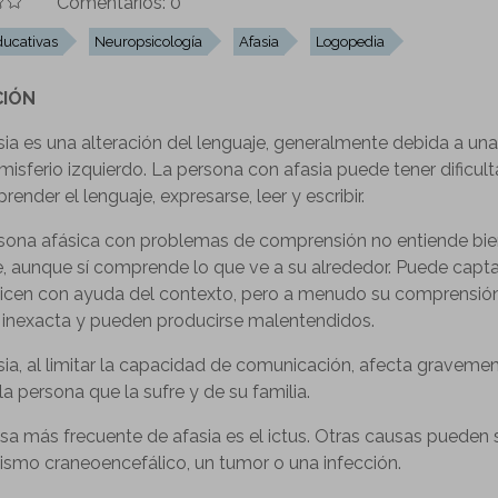
Comentarios:
0
ducativas
Neuropsicología
Afasia
Logopedia
CIÓN
sia es una alteración del lenguaje, generalmente debida a una
misferio izquierdo. La persona con afasia puede tener dificul
ender el lenguaje, expresarse, leer y escribir.
rsona afásica con problemas de comprensión no entiende bie
e, aunque sí comprende lo que ve a su alrededor. Puede capta
dicen con ayuda del contexto, pero a menudo su comprensió
 inexacta y pueden producirse malentendidos.
sia, al limitar la capacidad de comunicación, afecta gravemen
la persona que la sufre y de su familia.
usa más frecuente de afasia es el ictus. Otras causas pueden 
ismo craneoencefálico, un tumor o una infección.