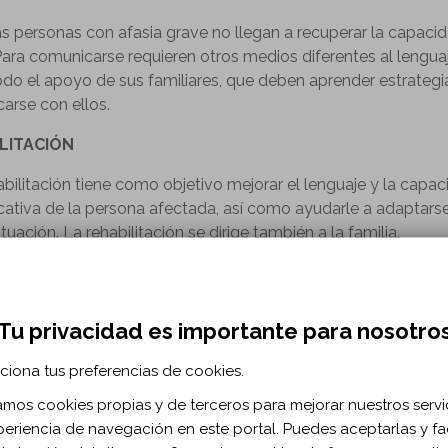
as personas con afasia grave no llegan a recuperar la capaci
 Para comunicarse requieren otros medios diferentes al lengua
odo el apoyo de sus familiares, que deben aprender estrategi
arse con ellos.
LITACIÓN
abilitación tiene como objetivo mejorar el lenguaje y la capa
ativa de la persona afectada, así como ayudarle a adaptarse
tuación. La rehabilitación se dirige también a la familia.
abilitación del lenguaje es un proceso largo. Cuando termina 
ospitalaria, generalmente debe continuarse en el entorno de 
.
Tu privacidad es importante para nosotro
AYUDAR A LA RECUPERACIÓN
ciona tus preferencias de cookies.
La persona con afasia sigue siendo un adulto, con intereses y
zamos cookies propias y de terceros para mejorar nuestros servi
iniones. No la trate como a un niño. Inclúyala en la conversac
periencia de navegación en este portal. Puedes aceptarlas y fac