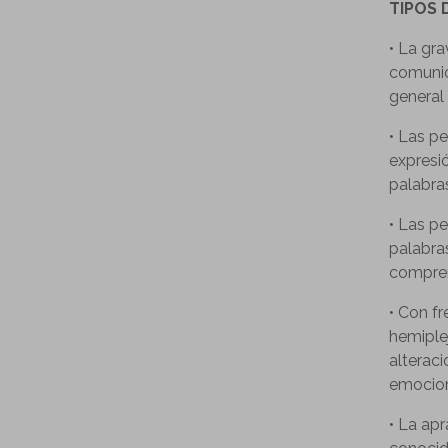
TIPOS 
• La gra
comunica
general 
• Las p
expresi
palabra
• Las p
palabra
compren
• Con f
hemiple
alteraci
emocion
• La apr