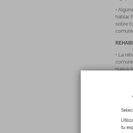
• Algun
hablar.
sobre t
comunic
REHABI
• La reh
comunic
nueva si
• La reh
etapa h
persona
CÓMO 
Selec
• 
Utili
op
tu ex