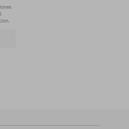
ciones
l
ción.