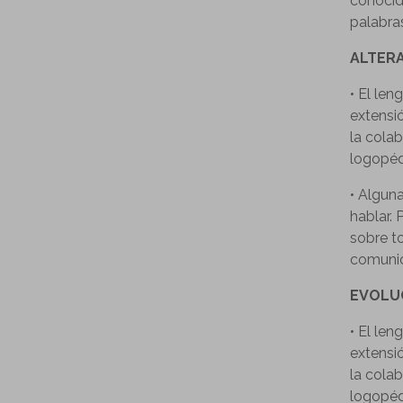
conocido
palabra
ALTER
• El len
extensió
la colab
logopéd
• Algun
hablar.
sobre t
comunic
EVOLU
• El len
extensió
la colab
logopéd