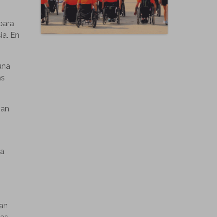
 para
ia. En
una
as
zan
la
ran