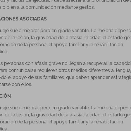
s y fáciles de ejecutar. Puede afectar a la pronunciación de 
s o bien a la comunicación mediante gestos.
ACIONES ASOCIADAS
guaje suele mejorar, pero en grado variable. La mejoría depend
n de la lesión, la gravedad de la afasia, la edad, el estado ge
oración de la persona, el apoyo familiar y la rehabilitación
ica.
as personas con afasia grave no llegan a recuperar la capaci
 Para comunicarse requieren otros medios diferentes al lengua
odo el apoyo de sus familiares, que deben aprender estrategi
arse con ellos.
CIÓN
guaje suele mejorar, pero en grado variable. La mejoría depend
n de la lesión, la gravedad de la afasia, la edad, el estado ge
oración de la persona, el apoyo familiar y la rehabilitación
ica.