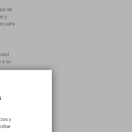
dad de
je y
as para
cidad
 a su
la
la
s
cios y
ión.
ilitar