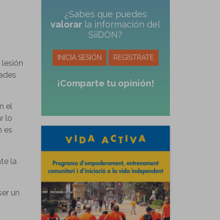
¿Sabes que puedes
valorar
la información del
SiiDON?
INICIA SESIÓN
REGÍSTRATE
 lesión
tades
¡Comparte tu opinión!
n el
r lo
n es
te la
ser un