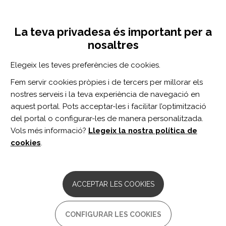
Vés
Inicia sessió
Registra't
al
UNA INICIATIVA DE:
Toggle
contingut
La teva privadesa és important per a
navigation
nosaltres
CERCADOR
Elegeix les teves preferències de cookies.
Fem servir cookies pròpies i de tercers per millorar els
BUSCAR
nostres serveis i la teva experiència de navegació en
aquest portal. Pots acceptar-les i facilitar l’optimització
del portal o configurar-les de manera personalitzada.
Inici
Treball
Vols més informació?
Llegeix la nostra política de
TREBALL
cookies
.
Confederació Espanyola de Persones
amb Discapacitat Física i Orgànica -
ACCEPTAR LES COOKIES
COCEMFE
Comentaris:
0
CONFIGURAR LES COOKIES
És una Organització No Governamental sense ànim de lucre que