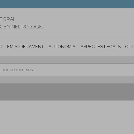
TEGRAL
RIGEN NEUROLÒGIC
Ó
EMPODERAMENT
AUTONOMIA PERSONAL I INCLUSIÓ SOC
ASPECTES LEGALS
OPO