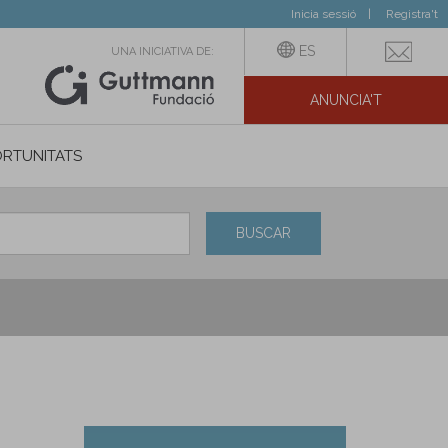
Inicia sessió
Registra't
ES
UNA INICIATIVA DE:
ANUNCIA'T
IAL
RTUNITATS
BUSCAR