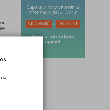
Saps que pots
valorar
la
informació del SiiDON?
uen
INICIA SESSIÓ
o
REGISTRA'T
ue...
Comparteix la teva
opinió!
res
mentant
i la
en