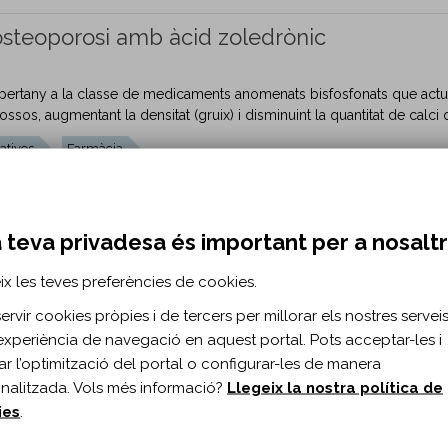
osteoporosi amb àcid zoledrònic
 pertany a la classe de medicaments anomenats bisfosfonats que act
ossos, augmentant la densitat (gruix) i disminuint la quantitat de calci q
atives
Farmàcia
’osteoporosi amb denosumab
 teva privadesa és important per a nosalt
n anticòs monoclonal inhibidor de la resorció òssia que actua aug
OM S’ADMINISTRA? El Denosumab s’autoadministra amb una punxada
ix les teves preferències de cookies.
rvir cookies pròpies i de tercers per millorar els nostres serveis 
Fitxes educatives
Farmàcia
experiència de navegació en aquest portal. Pots acceptar-les i
itar l’optimització del portal o configurar-les de manera
osteoporosi amb àcid alendrònic
nalitzada. Vols més informació?
Llegeix la nostra política de
ies
.
pertany a la classe de medicaments anomenats bisfosfonats que actu