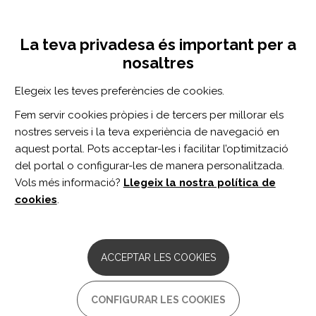
Vés
Inicia sessió
Registra't
al
UNA INICIATIVA DE:
Toggle
contingut
La teva privadesa és important per a
navigation
nosaltres
CERCADOR
Elegeix les teves preferències de cookies.
Fem servir cookies pròpies i de tercers per millorar els
BUSCAR
nostres serveis i la teva experiència de navegació en
aquest portal. Pots acceptar-les i facilitar l’optimització
del portal o configurar-les de manera personalitzada.
Inici
Cuba
Vols més informació?
Llegeix la nostra política de
CUBA
cookies
.
Asociación Cubana de Limitados Físico-
Motores - ACLIFIM
ACCEPTAR LES COOKIES
Comentaris:
0
Treballa per a al integració de les persones amb discapacitat a
CONFIGURAR LES COOKIES
una vida socialment útil amb iguals drets i oportunitats, per a