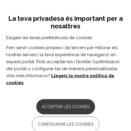
Vés
Inicia sessió
Registra't
al
UNA INICIATIVA DE:
Toggle
contingut
La teva privadesa és important per a
navigation
nosaltres
CERCADOR
Elegeix les teves preferències de cookies.
Fem servir cookies pròpies i de tercers per millorar els
BUSCAR
nostres serveis i la teva experiència de navegació en
aquest portal. Pots acceptar-les i facilitar l’optimització
del portal o configurar-les de manera personalitzada.
Inici
Assessorament
Vols més informació?
Llegeix la nostra política de
ASSESSORAMENT
cookies
.
Federación Española de Enfermedades
Raras - FEDER
ACCEPTAR LES COOKIES
Comentaris:
0
Aglutina la comunitat de famílies amb malalties rares, fent
CONFIGURAR LES COOKIES
visibles les seves necessitats i proposant solucions per millorar