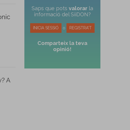
Saps que pots
valorar
la
informació del SiiDON?
onic
INICIA SESSIÓ
o
REGISTRA'T
Comparteix la teva
opinió!
y? A