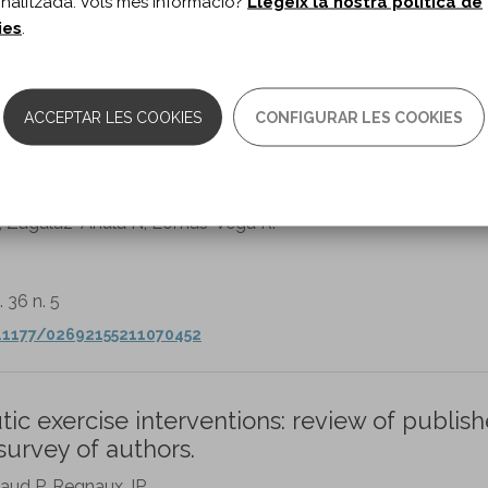
nalitzada. Vols més informació?
Llegeix la nostra política de
ies
.
cine and Rehabilitation. vol. 102 n. 4
03-9993(20)31129-1/fulltext
ACCEPTAR LES COOKIES
CONFIGURAR LES COOKIES
 for adolescent idiopathic scoliosis: System
, Zagalaz-Anula N, Lomas-Vega R.
. 36 n. 5
0.1177/02692155211070452
ic exercise interventions: review of publis
survey of authors.
vaud P, Regnaux JP.