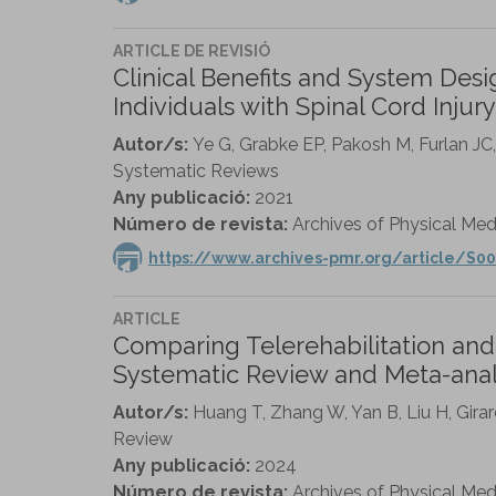
ARTICLE DE REVISIÓ
Clinical Benefits and System Desi
Individuals with Spinal Cord Injur
Autor/s:
Ye G, Grabke EP, Pakosh M, Furlan JC,
Systematic Reviews
Any publicació:
2021
Número de revista:
Archives of Physical Medi
https://www.archives-pmr.org/article/S00
ARTICLE
Comparing Telerehabilitation and
Systematic Review and Meta-analy
Autor/s:
Huang T, Zhang W, Yan B, Liu H, Girar
Review
Any publicació:
2024
Número de revista:
Archives of Physical Medic