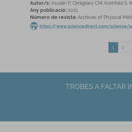
Autor/s:
Asselin P, Cirnigliaro CM, Kornfeld 
Any publicació:
2021
Número de revista:
Archives of Physical Medi
https://www.sciencedirect.com/science/a
1
2
TROBES A FALTAR 