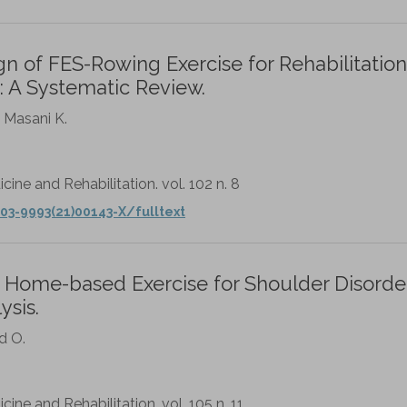
gn of FES-Rowing Exercise for Rehabilitation
y: A Systematic Review.
 Masani K.
cine and Rehabilitation. vol. 102 n. 8
03-9993(21)00143-X/fulltext
 Home-based Exercise for Shoulder Disorder
sis.
d O.
ine and Rehabilitation. vol. 105 n. 11