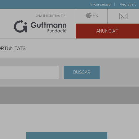
Inicia sessió
Registra't
ES
UNA INICIATIVA DE:
ANUNCIA'T
IAL
RTUNITATS
BUSCAR