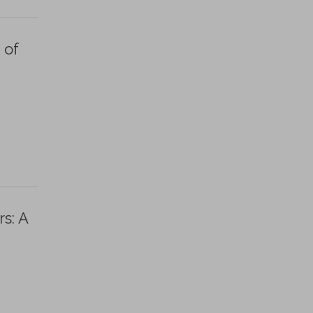
 of
s: A