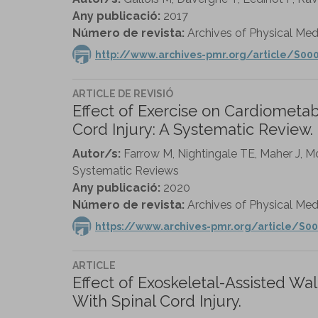
Any publicació:
2017
Número de revista:
Archives of Physical Medi
http://www.archives-pmr.org/article/S000
ARTICLE DE REVISIÓ
Effect of Exercise on Cardiometab
Cord Injury: A Systematic Review.
Autor/s:
Farrow M, Nightingale TE, Maher J, 
Systematic Reviews
Any publicació:
2020
Número de revista:
Archives of Physical Medic
https://www.archives-pmr.org/article/S00
ARTICLE
Effect of Exoskeletal-Assisted Wa
With Spinal Cord Injury.