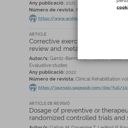
perso
Any publicació:
2021
cook
Número de revista:
Archives of Physical Medi
https://www.archives-pmr.org/article/S00
ARTICLE
Corrective exercise-based therapy
review and meta-analysis.
Autor/s:
Gámiz-Bermúdez F, Obrero-Gaitán E
Evaluative studies
Any publicació:
2022
Número de revista:
Clinical Rehabilitation vol
https://journals.sagepub.com/doi/full/1
ARTICLE DE REVISIÓ
Dosage of preventive or therapeut
randomized controlled trials and 
Autor/s:
Gallois M, Davergne T, Ledinot P, Ra