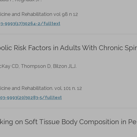
cine and Rehabilitation vol 98 n 12
3-9993(17)30264-2/fulltext
olic Risk Factors in Adults With Chronic Spi
McKay CD, Thompson D, Bilzon JLJ.
ine and Rehabilitation. vol. 101 n. 12
03-9993(20)30283-5/fulltext
lking on Soft Tissue Body Composition in Pe