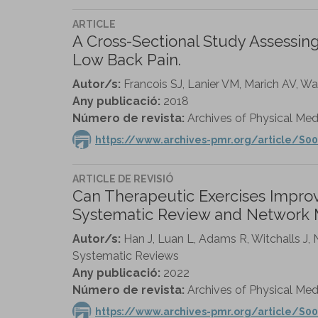
ARTICLE
A Cross-Sectional Study Assessin
Low Back Pain.
Autor/s:
Francois SJ, Lanier VM, Marich AV, Wa
Any publicació:
2018
Número de revista:
Archives of Physical Medi
https://www.archives-pmr.org/article/S00
ARTICLE DE REVISIÓ
Can Therapeutic Exercises Improve
Systematic Review and Network M
Autor/s:
Han J, Luan L, Adams R, Witchalls J
Systematic Reviews
Any publicació:
2022
Número de revista:
Archives of Physical Medic
https://www.archives-pmr.org/article/S00