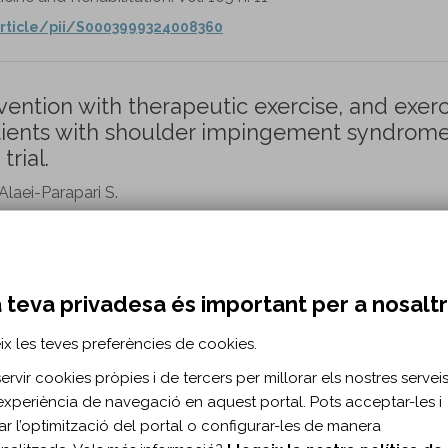
rticle/pii/S0003999324008360
vention with therapeutic exercise, and exerc
patients with shoulder impingement syndrome
rial.
Alaei-Parapari S.
. 35 n. 4
0.1177/0269215520971764
 teva privadesa és important per a nosalt
ix les teves preferències de cookies.
on to Usual Care Physiotherapy Improve Stabi
ematic Review and Meta-analysis.
rvir cookies pròpies i de tercers per millorar els nostres serveis 
experiència de navegació en aquest portal. Pots acceptar-les i
itar l’optimització del portal o configurar-les de manera