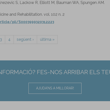
S, Knezevic S, Lackow R, Elliott M, Bauman WA, Spungen AM.
cine and Rehabilitation. vol. 102 n. 2
rticle/pii/S0003999320312223
3
4
següent ›
última »
INFORMACIÓ? FES-NOS ARRIBAR ELS T
AJUDA'NS A MILLORAR!