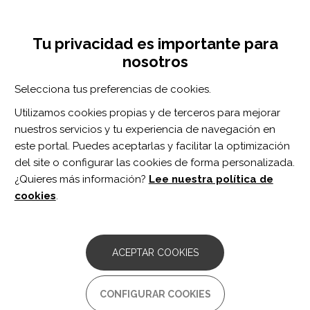
Pasar
Inicia sesión
Regístrate
al
UNA INICIATIVA DE:
Toggle
contenido
Tu privacidad es importante para
navigation
principal
nosotros
RECURSOS
Selecciona tus preferencias de cookies.
Utilizamos cookies propias y de terceros para mejorar
BUSCAR
nuestros servicios y tu experiencia de navegación en
este portal. Puedes aceptarlas y facilitar la optimización
del site o configurar las cookies de forma personalizada.
Inicio
terapia de ejercicios
¿Quieres más información?
Lee nuestra política de
TERAPIA DE EJERCICIOS
cookies
.
ARTÍCULO
A Cross-Sectional Study Assessing
ACEPTAR COOKIES
Treatment Preference of People With
Chronic Low Back Pain.
CONFIGURAR COOKIES
Autor/es: