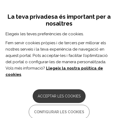
Vés
Inicia sessió
Registra't
al
UNA INICIATIVA DE:
Toggle
contingut
La teva privadesa és important per a
navigation
nosaltres
CERCADOR
Elegeix les teves preferències de cookies.
Fem servir cookies pròpies i de tercers per millorar els
BUSCAR
nostres serveis i la teva experiència de navegació en
aquest portal. Pots acceptar-les i facilitar l’optimització
del portal o configurar-les de manera personalitzada.
Inici
servicios de salud para ancianos
Vols més informació?
Llegeix la nostra política de
SERVICIOS DE SALUD PARA
cookies
.
ANCIANOS
ARTICLE
ACCEPTAR LES COOKIES
Associations of Hospital Discharge
Services With Potentially Avoidable
Readmissions Within 30 Days Among
CONFIGURAR LES COOKIES