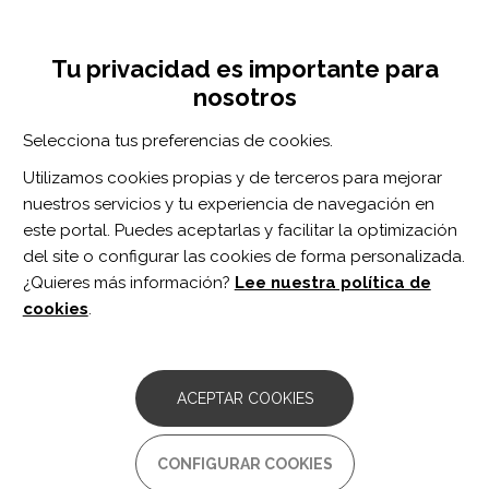
Pasar
Inicia sesión
Regístrate
al
UNA INICIATIVA DE:
Toggle
contenido
Tu privacidad es importante para
navigation
principal
nosotros
RECURSOS
Selecciona tus preferencias de cookies.
Utilizamos cookies propias y de terceros para mejorar
BUSCAR
nuestros servicios y tu experiencia de navegación en
este portal. Puedes aceptarlas y facilitar la optimización
del site o configurar las cookies de forma personalizada.
Inicio
servicios de salud para ancianos
¿Quieres más información?
Lee nuestra política de
SERVICIOS DE SALUD PARA
cookies
.
ANCIANOS
ARTÍCULO
ACEPTAR COOKIES
Associations of Hospital Discharge
Services With Potentially Avoidable
Readmissions Within 30 Days Among
CONFIGURAR COOKIES