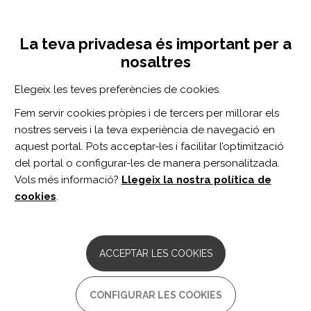
Vés
Inicia sessió
Registra't
al
UNA INICIATIVA DE:
Toggle
contingut
La teva privadesa és important per a
navigation
nosaltres
CERCADOR
Elegeix les teves preferències de cookies.
Fem servir cookies pròpies i de tercers per millorar els
BUSCAR
nostres serveis i la teva experiència de navegació en
aquest portal. Pots acceptar-les i facilitar l’optimització
del portal o configurar-les de manera personalitzada.
Inici
salud pública
Vols més informació?
Llegeix la nostra política de
SALUD PÚBLICA
cookies
.
ARTICLE
Delivering Rehabilitation Care Around
ACCEPTAR LES COOKIES
the World: Voices From the Field.
Autor/s:
CONFIGURAR LES COOKIES
To Dutka J, Gans BM, Bracciano A, Bharadwaj S,