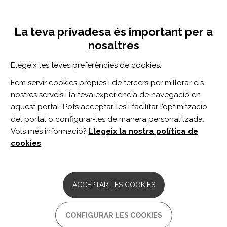
Vés
Inicia sessió
Registra't
al
UNA INICIATIVA DE:
Toggle
contingut
La teva privadesa és important per a
navigation
nosaltres
Inici
Centro de documentación
Práctica avanzada enfermera en los servicios de urgencias hospitalarias
Elegeix les teves preferències de cookies.
CERCADOR
Fem servir cookies pròpies i de tercers per millorar els
nostres serveis i la teva experiència de navegació en
BUSCAR
aquest portal. Pots acceptar-les i facilitar l’optimització
del portal o configurar-les de manera personalitzada.
Vols més informació?
Llegeix la nostra política de
Accés professionals
cookies
.
Accés general
ACCEPTAR LES COOKIES
Práctica avanzada enfermera
CONFIGURAR LES COOKIES
en los servicios de urgencias