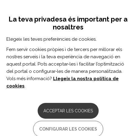
Vés
Inicia sessió
Registra't
al
UNA INICIATIVA DE:
Toggle
contingut
La teva privadesa és important per a
navigation
nosaltres
CERCADOR
Elegeix les teves preferències de cookies.
Fem servir cookies pròpies i de tercers per millorar els
BUSCAR
nostres serveis i la teva experiència de navegació en
aquest portal. Pots acceptar-les i facilitar l’optimització
del portal o configurar-les de manera personalitzada.
Inici
revisión sistemática
Vols més informació?
Llegeix la nostra política de
REVISIÓN SISTEMÁTICA
cookies
.
ARTICLE
Contributing factors and interventions
ACCEPTAR LES COOKIES
for fear of falling in stroke survivors: a
systematic review.
CONFIGURAR LES COOKIES
Autor/s:
Tian X, Mai YH, Guo ZJ, Chen JW, Zhou LJ.