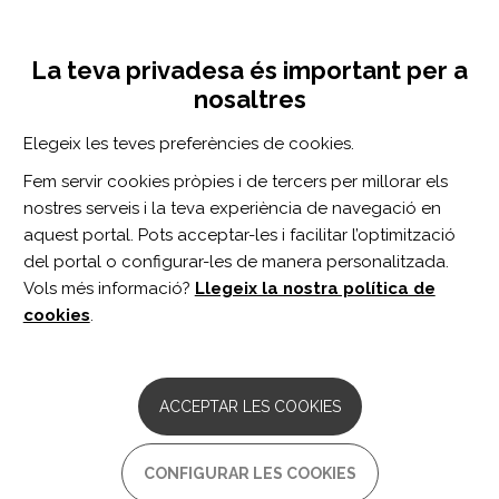
Vés
Inicia sessió
Registra't
al
UNA INICIATIVA DE:
Toggle
contingut
La teva privadesa és important per a
navigation
nosaltres
Inici
Centro de documentación
Neurorehabilitation and Neural Repair vol. 37 n. 5
Elegeix les teves preferències de cookies.
CERCADOR
Fem servir cookies pròpies i de tercers per millorar els
nostres serveis i la teva experiència de navegació en
BUSCAR
aquest portal. Pots acceptar-les i facilitar l’optimització
del portal o configurar-les de manera personalitzada.
Vols més informació?
Llegeix la nostra política de
Accés professionals
cookies
.
Accés general
ACCEPTAR LES COOKIES
Neurorehabilitation
CONFIGURAR LES COOKIES