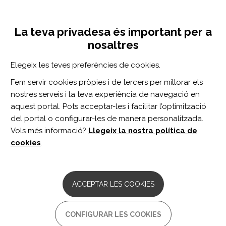
Vés
Inicia sessió
Registra't
al
UNA INICIATIVA DE:
Toggle
contingut
La teva privadesa és important per a
navigation
nosaltres
CERCADOR
Elegeix les teves preferències de cookies.
Fem servir cookies pròpies i de tercers per millorar els
BUSCAR
nostres serveis i la teva experiència de navegació en
aquest portal. Pots acceptar-les i facilitar l’optimització
del portal o configurar-les de manera personalitzada.
Inici
resultados psicosociales
Vols més informació?
Llegeix la nostra política de
RESULTADOS PSICOSOCIALES
cookies
.
ARTICLE
Can Remote Digital Health Interventions
ACCEPTAR LES COOKIES
Improve Rehabilitation Following Major
Trauma? Results of a Systematic
Review.
CONFIGURAR LES COOKIES