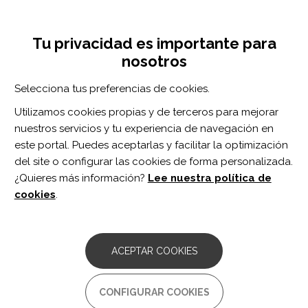
Pasar
Inicia sesión
Regístrate
al
UNA INICIATIVA DE:
Toggle
contenido
Tu privacidad es importante para
navigation
principal
nosotros
RECURSOS
Selecciona tus preferencias de cookies.
Utilizamos cookies propias y de terceros para mejorar
BUSCAR
nuestros servicios y tu experiencia de navegación en
este portal. Puedes aceptarlas y facilitar la optimización
del site o configurar las cookies de forma personalizada.
Inicio
resultados psicosociales
¿Quieres más información?
Lee nuestra política de
RESULTADOS PSICOSOCIALES
cookies
.
ARTÍCULO
Can Remote Digital Health Interventions
ACEPTAR COOKIES
Improve Rehabilitation Following Major
Trauma? Results of a Systematic
Review.
CONFIGURAR COOKIES