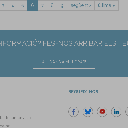
3
4
5
6
7
8
9
següent ›
última »
INFORMACIÓ? FES-NOS ARRIBAR ELS T
AJUDA'NS A MILLORAR!
SEGUEIX-NOS
de documentació
rament