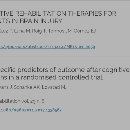
IVE REHABILITATION THERAPIES FOR
TS IN BRAIN INJURY
z P, Luna M, Roig T, Tormos JM, Gómez EJ. ...
s/ejournals/abstract/10.3414/ME15-01-0050
cific predictors of outcome after cognitive
ons in a randomised controlled trial.
vans J, Schanke AK, Løvstad M.
litation vol. 29 n. 6
.1080/09602011.2017.1338587