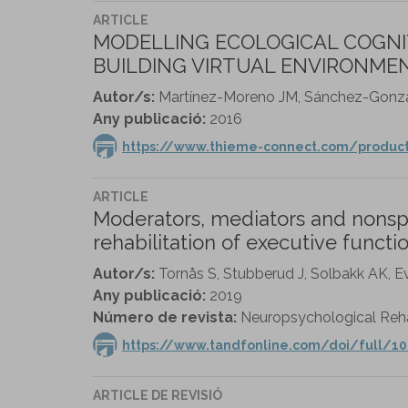
ARTICLE
MODELLING ECOLOGICAL COGNIT
BUILDING VIRTUAL ENVIRONMEN
Autor/s:
Martínez-Moreno JM, Sánchez-Gonzále
Any publicació:
2016
https://www.thieme-connect.com/product
ARTICLE
Moderators, mediators and nonspe
rehabilitation of executive functi
Autor/s:
Tornås S, Stubberud J, Solbakk AK, E
Any publicació:
2019
Número de revista:
Neuropsychological Rehabi
https://www.tandfonline.com/doi/full/10
ARTICLE DE REVISIÓ