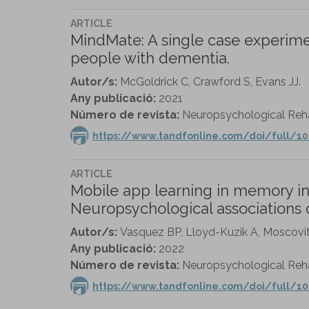
ARTICLE
MindMate: A single case experime
people with dementia.
Autor/s:
McGoldrick C, Crawford S, Evans JJ.
Any publicació:
2021
Número de revista:
Neuropsychological Rehabi
https://www.tandfonline.com/doi/full/10
ARTICLE
Mobile app learning in memory int
Neuropsychological associations o
Autor/s:
Vasquez BP, Lloyd-Kuzik A, Moscovi
Any publicació:
2022
Número de revista:
Neuropsychological Rehabi
https://www.tandfonline.com/doi/full/1