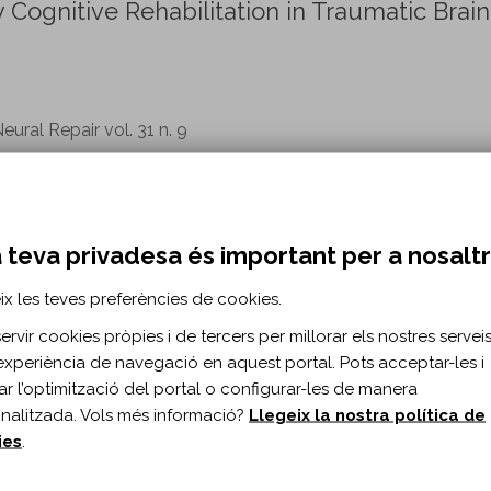
Cognitive Rehabilitation in Traumatic Brain
eural Repair vol. 31 n. 9
.1177/1545968317723748
ENTS OF PATIENTS WITH ACQUIRED BRA
 teva privadesa és important per a nosalt
APPROACH TO ADDRESS HETEROGENEITY IN
ix les teves preferències de cookies.
ION
rvir cookies pròpies i de tercers per millorar els nostres serveis 
pisso E, Tormos JM, Madai VI, Frey D, Bernabeu M.
experiència de navegació en aquest portal. Pots acceptar-les i
itar l’optimització del portal o configurar-les de manera
389/fneur.2021.701946/full
nalitzada. Vols més informació?
Llegeix la nostra política de
ies
.
ive rehabilitation intervention for post-COV