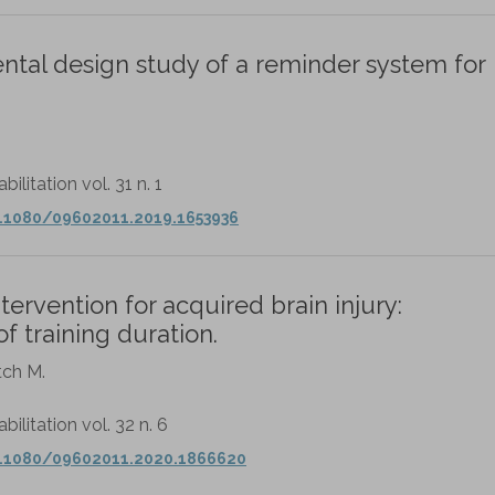
ntal design study of a reminder system for
litation vol. 31 n. 1
.1080/09602011.2019.1653936
ervention for acquired brain injury:
f training duration.
tch M.
litation vol. 32 n. 6
0.1080/09602011.2020.1866620