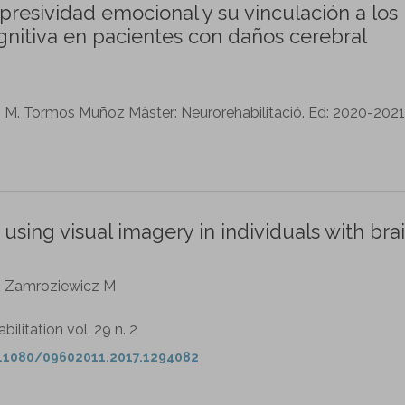
presividad emocional y su vinculación a los
ognitiva en pacientes con daños cerebral
ep M. Tormos Muñoz Màster: Neurorehabilitació. Ed: 2020-2021
sing visual imagery in individuals with bra
C, Zamroziewicz M
litation vol. 29 n. 2
0.1080/09602011.2017.1294082