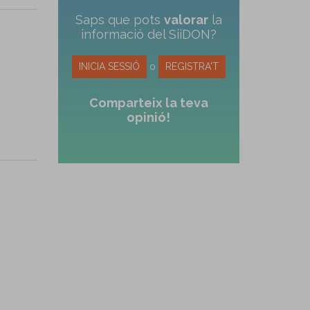
Saps que pots
valorar
la
informació del SiiDON?
INICIA SESSIÓ
o
REGISTRA'T
Comparteix la teva
opinió!