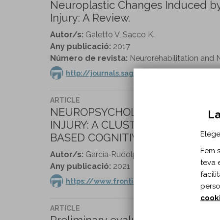
Neuroplastic Changes Induced by 
Injury: A Review.
Autor/s:
Galetto V, Sacco K.
Any publicació:
2017
Número de revista:
Neurorehabilitation and N
http://journals.sagepub.com/doi/full/10
ARTICLE
NEUROPSYCHOLOGICAL ASSESSM
La
INJURY: A CLUSTER ANALYSIS 
Elege
BASED COGNITIVE REHABILITAT
Fem se
Autor/s:
García‐Rudolph A, García‐Molina A, O
teva 
Any publicació:
2021
facil
https://www.frontiersin.org/articles/10.3
perso
cook
ARTICLE
Preliminary evaluation of a cognit