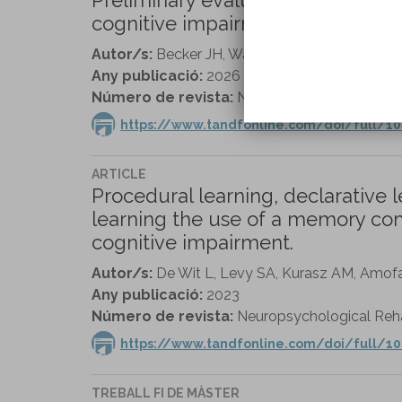
cognitive impairment: A pilot rand
Autor/s:
Becker JH, Watson E, Zubair N, Carnava
Any publicació:
2026
Número de revista:
Neuropsychological Rehabi
https://www.tandfonline.com/doi/full/10
ARTICLE
Procedural learning, declarative 
learning the use of a memory com
cognitive impairment.
Autor/s:
De Wit L, Levy SA, Kurasz AM, Amofa 
Any publicació:
2023
Número de revista:
Neuropsychological Rehabi
https://www.tandfonline.com/doi/full/1
TREBALL FI DE MÀSTER