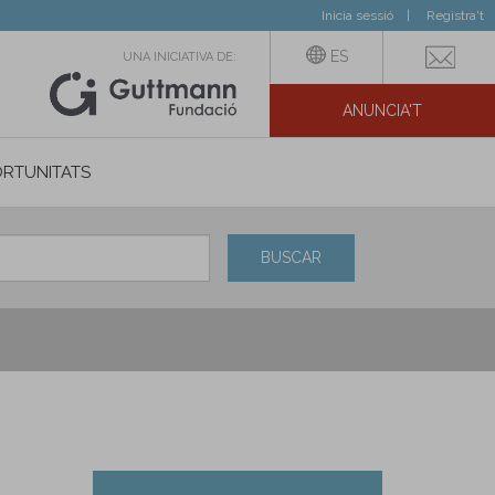
Inicia sessió
Registra't
ES
UNA INICIATIVA DE:
ANUNCIA'T
IAL
RTUNITATS
BUSCAR