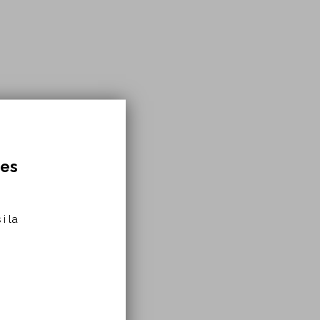
IN
res
 WEB‐
i la
ID-19