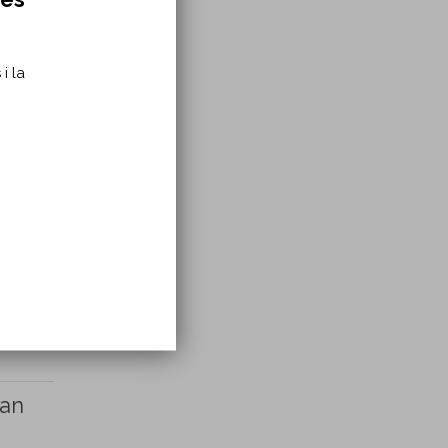
i la
Francis
 an