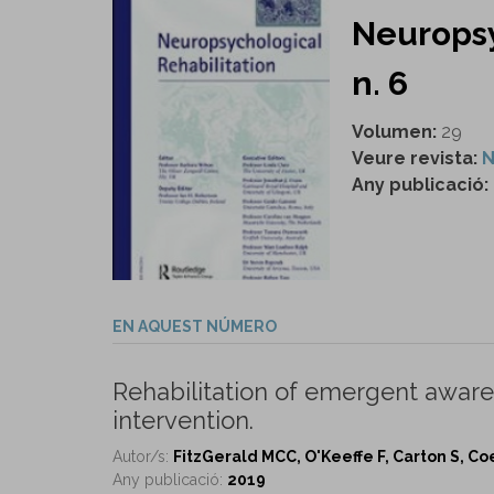
Neuropsy
n. 6
Volumen:
29
Veure revista:
N
Any publicació:
EN AQUEST NÚMERO
Rehabilitation of emergent awarene
intervention.
Autor/s:
FitzGerald MCC, O'Keeffe F, Carton S, Coe
Any publicació:
2019