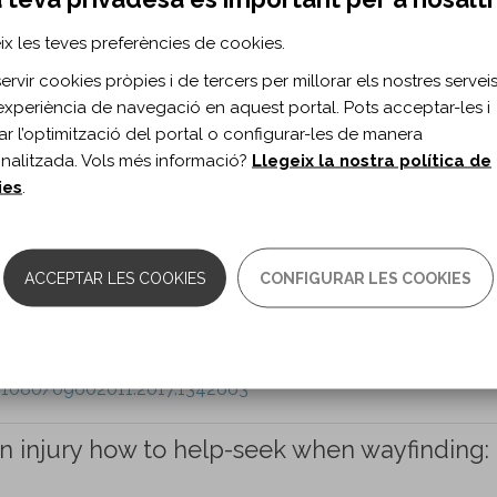
to-severe adult traumatic brain injury:
ix les teves preferències de cookies.
hosocial research
rvir cookies pròpies i de tercers per millorar els nostres serveis 
experiència de navegació en aquest portal. Pots acceptar-les i
er L, Fleming J, Anderson V, Morgan A, Catroppa C, Douglas J, 
itar l’optimització del portal o configurar-les de manera
nalitzada. Vols més informació?
Llegeix la nostra política de
ion vol. 29 n. 6
ies
.
0.1080/09602011.2017.1339616
 for treatment of severe head injury
ACCEPTAR LES COOKIES
CONFIGURAR LES COOKIES
eill B, McMillan TM...
ion vol. 29 n. 6
0.1080/09602011.2017.1342663
in injury how to help-seek when wayfinding: