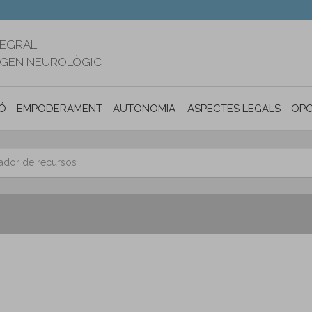
TEGRAL
RIGEN NEUROLÒGIC
Ó
EMPODERAMENT
AUTONOMIA PERSONAL I INCLUSIÓ SOC
ASPECTES LEGALS
OPO