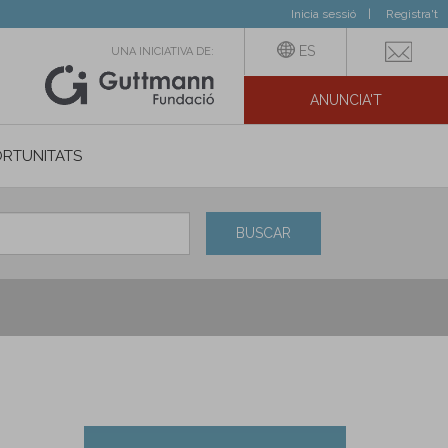
Inicia sessió
Registra't
ES
UNA INICIATIVA DE:
ANUNCIA'T
IAL
RTUNITATS
BUSCAR