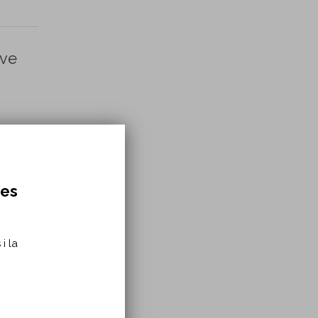
ove
res
eters
i la