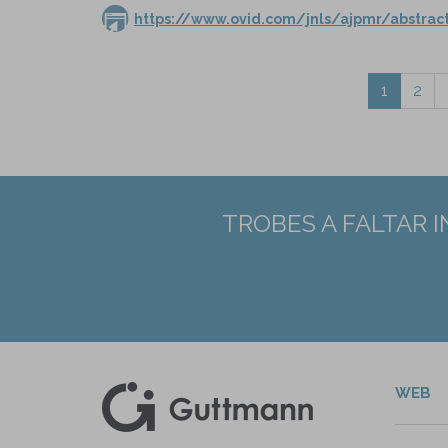
https://www.ovid.com/jnls/ajpmr/abstra
1
2
TROBES A FALTAR 
WEB