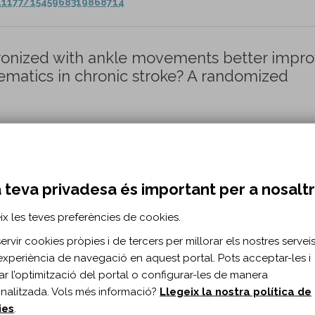
0.1177/1545968319868714
hronized with ankle movements better impr
nematics in chronic stroke? A randomized
1 n. 2
urorehabilitation/nre220018
 teva privadesa és important per a nosalt
ix les teves preferències de cookies.
ht-support alter spatiotemporal gait param
rvir cookies pròpies i de tercers per millorar els nostres serveis 
duals?
experiència de navegació en aquest portal. Pots acceptar-les i
itar l’optimització del portal o configurar-les de manera
nalitzada. Vols més informació?
Llegeix la nostra política de
0. n. 2
ies
.