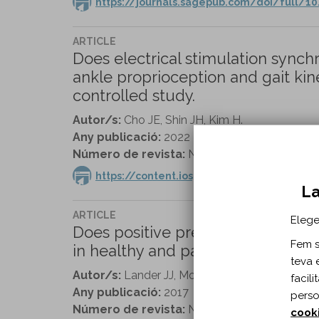
https://journals.sagepub.com/doi/full/1
ARTICLE
Does electrical stimulation sync
ankle proprioception and gait ki
controlled study.
Autor/s:
Cho JE, Shin JH, Kim H.
Any publicació:
2022
Número de revista:
NeuroRehabilitation vol. 5
https://content.iospress.com/articles/ne
La
ARTICLE
Elege
Does positive pressure body weig
Fem se
in healthy and parkinsonian indivi
teva 
Autor/s:
Lander JJ, Moran MF.
facil
Any publicació:
2017
perso
Número de revista:
NeuroRehabilitation vol. 4
cook