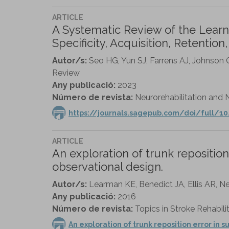
ARTICLE
A Systematic Review of the Learn
Specificity, Acquisition, Retention,
Autor/s:
Seo HG, Yun SJ, Farrens AJ, Johnson
Review
Any publicació:
2023
Número de revista:
Neurorehabilitation and N
https://journals.sagepub.com/doi/full/1
ARTICLE
An exploration of trunk reposition
observational design.
Autor/s:
Learman KE, Benedict JA, Ellis AR, Ne
Any publicació:
2016
Número de revista:
Topics in Stroke Rehabilit
An exploration of trunk reposition error in 