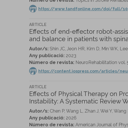
Número de revista:
Topics in Stroke Rehabilit
https://www.tandfonline.com/doi/full/10
ARTICLE
Effects of end-effector robot-assis
and balance in patients with spinal
Autor/s:
Shin JC, Jeon HR, Kim D, Min WK, Lee 
Any publicació:
2023
Número de revista:
NeuroRehabilitation vol. 
https://content.iospress.com/articles/neu
ARTICLE
Effects of Physical Therapy on Pr
Instability: A Systematic Review
Autor/s:
Chen P, Wang L, Zhan J, Wei Y, Wang
Any publicació:
2026
Número de revista:
American Journal of Physi