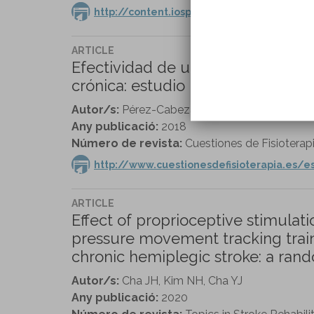
http://content.iospress.com/articles/neur
ARTICLE
Efectividad de un programa de e
crónica: estudio piloto
Autor/s:
Pérez-Cabezas V, Ruiz-Molinero C..
Any publicació:
2018
Número de revista:
Cuestiones de Fisioterapia
http://www.cuestionesdefisioterapia.es/
ARTICLE
Effect of proprioceptive stimulat
pressure movement tracking traini
chronic hemiplegic stroke: a rando
Autor/s:
Cha JH, Kim NH, Cha YJ
Any publicació:
2020