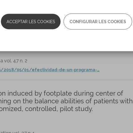
orehabilitation/nre1412
ACCEPTAR LES COOKIES
CONFIGURAR LES COOKIES
ntrenamiento propioceptivo en cervialgia
 vol. 47 n. 2
es/2018/05/01/efectividad-de-un-programa-…
ion induced by footplate during center of
ng on the balance abilities of patients with
mized, controlled, pilot study.