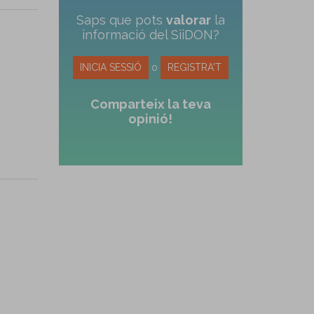
Saps que pots
valorar
la
informació del SiiDON?
INICIA SESSIÓ
o
REGISTRA'T
Comparteix la teva
opinió!