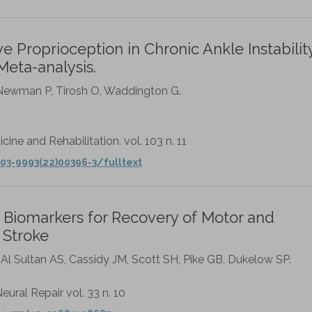
 Proprioception in Chronic Ankle Instabilit
eta-analysis.
, Newman P, Tirosh O, Waddington G.
ine and Rehabilitation. vol. 103 n. 11
03-9993(22)00396-3/fulltext
 Biomarkers for Recovery of Motor and
 Stroke
 Al Sultan AS, Cassidy JM, Scott SH, Pike GB, Dukelow SP.
eural Repair vol. 33 n. 10