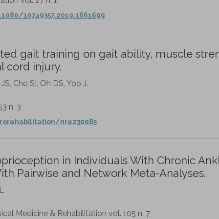
ation vol. 27 n. 1
.1080/10749357.2019.1661699
ted gait training on gait ability, muscle stre
 cord injury.
JS, Cho SI, Oh DS, Yoo J.
53 n. 3
rorehabilitation/nre230085
oprioception in Individuals With Chronic Ank
 With Pairwise and Network Meta-Analyses.
 L
cal Medicine & Rehabilitation vol. 105 n. 7