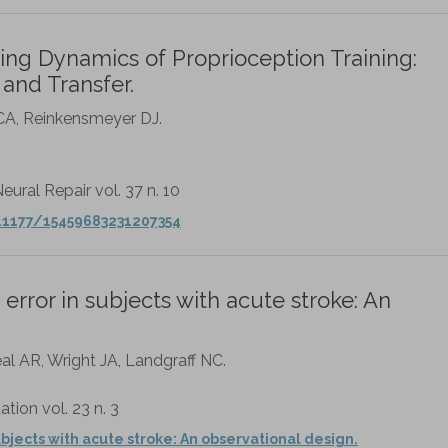
ing Dynamics of Proprioception Training:
 and Transfer.
 CA, Reinkensmeyer DJ.
eural Repair vol. 37 n. 10
0.1177/15459683231207354
 error in subjects with acute stroke: An
al AR, Wright JA, Landgraff NC.
ation vol. 23 n. 3
subjects with acute stroke: An observational design.