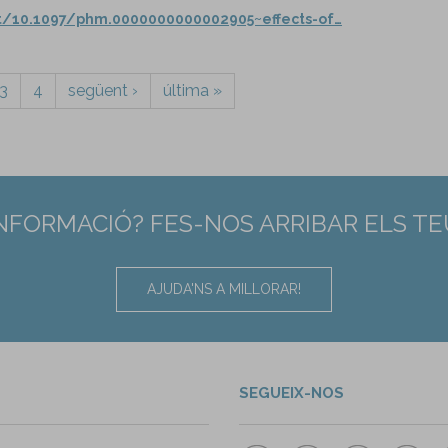
ct/10.1097/phm.0000000000002905~effects-of…
3
4
següent ›
última »
INFORMACIÓ? FES-NOS ARRIBAR ELS T
AJUDA'NS A MILLORAR!
SEGUEIX-NOS