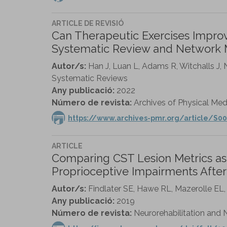
ARTICLE DE REVISIÓ
Can Therapeutic Exercises Improve
Systematic Review and Network M
Autor/s:
Han J, Luan L, Adams R, Witchalls J
Systematic Reviews
Any publicació:
2022
Número de revista:
Archives of Physical Medic
https://www.archives-pmr.org/article/S00
ARTICLE
Comparing CST Lesion Metrics as
Proprioceptive Impairments After
Autor/s:
Findlater SE, Hawe RL, Mazerolle EL,
Any publicació:
2019
Número de revista:
Neurorehabilitation and N