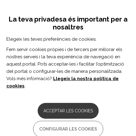
Vés
Inicia sessió
Registra't
al
UNA INICIATIVA DE:
Toggle
contingut
La teva privadesa és important per a
navigation
nosaltres
CERCADOR
Elegeix les teves preferències de cookies.
Fem servir cookies pròpies i de tercers per millorar els
BUSCAR
nostres serveis i la teva experiència de navegació en
aquest portal. Pots acceptar-les i facilitar l’optimització
del portal o configurar-les de manera personalitzada.
Inici
estilo de vida
Vols més informació?
Llegeix la nostra política de
ESTILO DE VIDA
cookies
.
ARTICLE
A Digital Lifestyle Program for
ACCEPTAR LES COOKIES
Psychological Distress, Wellbeing and
Return-to-Work: A Proof-of-Concept
Study.
CONFIGURAR LES COOKIES