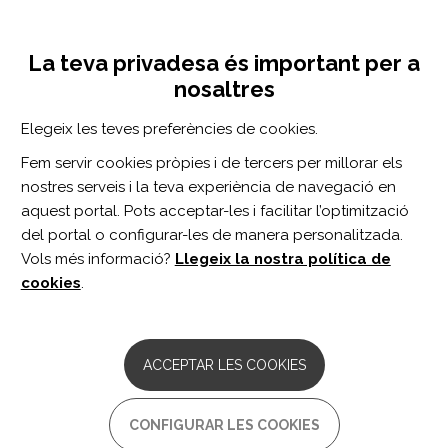
Vés
Inicia sessió
Registra't
al
UNA INICIATIVA DE:
Toggle
contingut
La teva privadesa és important per a
navigation
nosaltres
CERCADOR
Elegeix les teves preferències de cookies.
Fem servir cookies pròpies i de tercers per millorar els
BUSCAR
nostres serveis i la teva experiència de navegació en
aquest portal. Pots acceptar-les i facilitar l’optimització
del portal o configurar-les de manera personalitzada.
Inici
entrenamiento locomotor
Vols més informació?
Llegeix la nostra política de
ENTRENAMIENTO LOCOMOTOR
cookies
.
ARTICLE
Effects of real-time gait biofeedback on
ACCEPTAR LES COOKIES
paretic propulsion and gait
biomechanics in individuals post-stroke.
CONFIGURAR LES COOKIES
Autor/s: