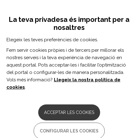
Vés
Inicia sessió
Registra't
al
UNA INICIATIVA DE:
Toggle
contingut
La teva privadesa és important per a
navigation
nosaltres
Inici
Centro de documentación
The effects of locomotor training in children with spinal cord injury: a systematic review.
Elegeix les teves preferències de cookies.
CERCADOR
Fem servir cookies pròpies i de tercers per millorar els
nostres serveis i la teva experiència de navegació en
BUSCAR
aquest portal. Pots acceptar-les i facilitar l’optimització
del portal o configurar-les de manera personalitzada.
Vols més informació?
Llegeix la nostra política de
Accés professionals
cookies
.
Accés general
ACCEPTAR LES COOKIES
The effects of locomotor
CONFIGURAR LES COOKIES
training in children with spinal