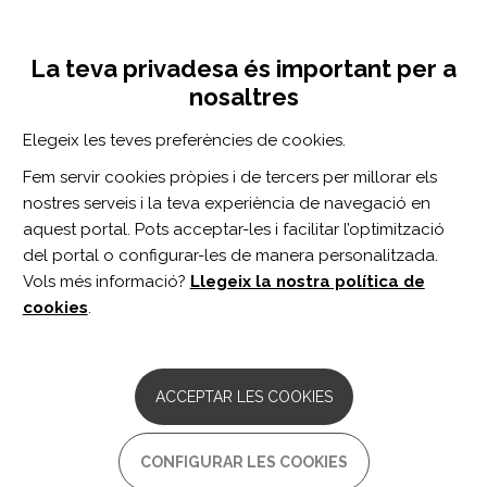
Vés
Inicia sessió
Registra't
al
UNA INICIATIVA DE:
Toggle
contingut
La teva privadesa és important per a
navigation
nosaltres
CERCADOR
Elegeix les teves preferències de cookies.
Fem servir cookies pròpies i de tercers per millorar els
BUSCAR
nostres serveis i la teva experiència de navegació en
aquest portal. Pots acceptar-les i facilitar l’optimització
del portal o configurar-les de manera personalitzada.
Inici
dieta
Vols més informació?
Llegeix la nostra política de
DIETA
cookies
.
ARTICLE
Do dietary interventions improve health
ACCEPTAR LES COOKIES
outcomes in people with multiple
sclerosis? A cochrane review summary
with commentary.
CONFIGURAR LES COOKIES