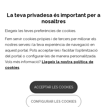
Vés
Inicia sessió
Registra't
al
UNA INICIATIVA DE:
Toggle
contingut
La teva privadesa és important per a
navigation
nosaltres
Inici
Centro de documentación
Intervención de enfermería en la nutrición de los pacientes ostomizados.
Elegeix les teves preferències de cookies.
CERCADOR
Fem servir cookies pròpies i de tercers per millorar els
nostres serveis i la teva experiència de navegació en
BUSCAR
aquest portal. Pots acceptar-les i facilitar l’optimització
del portal o configurar-les de manera personalitzada.
Vols més informació?
Llegeix la nostra política de
Accés professionals
cookies
.
Accés general
ACCEPTAR LES COOKIES
Intervención de enfermería en
CONFIGURAR LES COOKIES
la nutrición de los pacientes