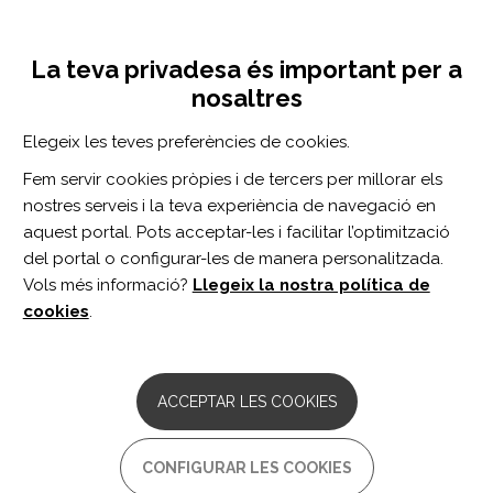
Vés
Inicia sessió
Registra't
al
UNA INICIATIVA DE:
Toggle
contingut
La teva privadesa és important per a
navigation
nosaltres
Inici
Centro de documentación
Revista “Sobre ruedas” num.61
Elegeix les teves preferències de cookies.
CERCADOR
Fem servir cookies pròpies i de tercers per millorar els
nostres serveis i la teva experiència de navegació en
BUSCAR
aquest portal. Pots acceptar-les i facilitar l’optimització
del portal o configurar-les de manera personalitzada.
Vols més informació?
Llegeix la nostra política de
Accés professionals
cookies
.
Accés general
ACCEPTAR LES COOKIES
Revista “Sobre
CONFIGURAR LES COOKIES