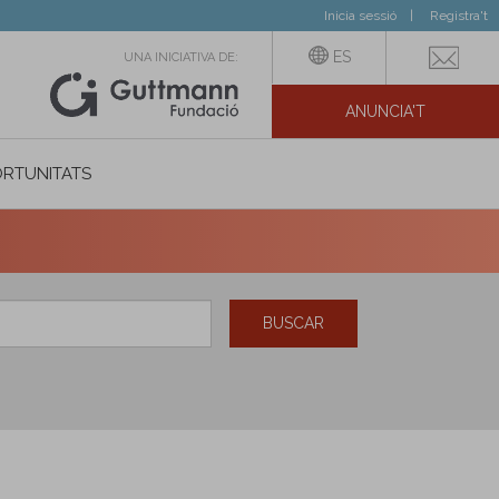
Inicia sessió
Registra't
ES
UNA INICIATIVA DE:
ANUNCIA'T
IAL
RTUNITATS
BUSCAR