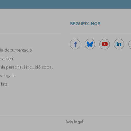
SEGUEIX-NOS
de documentació
rament
a personal i inclusió social
s legals
tats
Avís legal