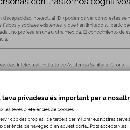
rsonas con trastornos cognitivo
 con discapacidad intelectual (DI) podemos ver cómo estas se
físicos y sociales existentes, y que han limitado su participa
 cada uno profesa en una u otra medida. El conocimiento de e
cia.
acidad Intelectual. Instituto de Asistencia Sanitaria. Girona
” num.93
 teva privadesa és important per a nosalt
ix les teves preferències de cookies.
rvir cookies pròpies i de tercers per millorar els nostres serveis 
experiència de navegació en aquest portal. Pots acceptar-les i