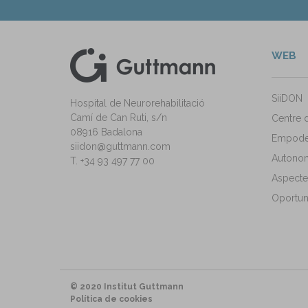
WEB
kedIn
ann Instagram
SiiDON
Hospital de Neurorehabilitació
Camí de Can Ruti, s/n
Centre 
08916 Badalona
Empode
siidon@guttmann.com
Autonomi
T. +34 93 497 77 00
Aspecte
Oportuni
© 2020 Institut Guttmann
Política de cookies