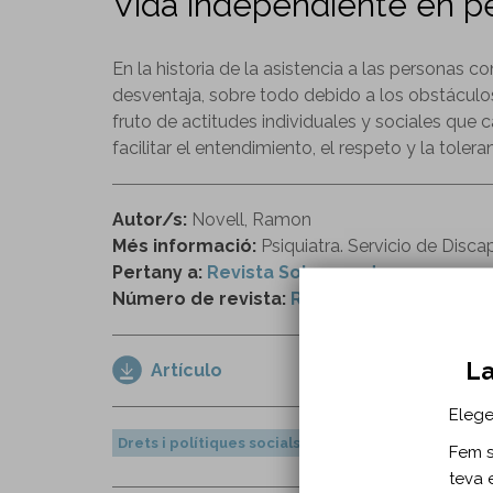
Vida independiente en pe
En la historia de la asistencia a las personas
desventaja, sobre todo debido a los obstáculos 
fruto de actitudes individuales y sociales que
facilitar el entendimiento, el respeto y la toleran
Autor/s:
Novell, Ramon
Més informació:
Psiquiatra. Servicio de Discap
Pertany a:
Revista Sobreruedas
Número de revista:
Revista “Sobre ruedas
La
Artículo
Elege
Drets i polítiques socials
Fem se
teva 