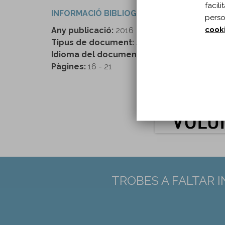
facil
INFORMACIÓ BIBLIOGRÀFICA
perso
cook
Any publicació:
2016
Tipus de document:
Article
Idioma del document:
Castellà
Pàgines:
16 - 21
TROBES A FALTAR 