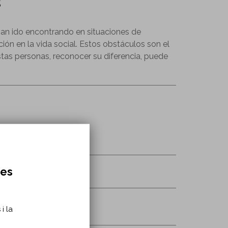
s
 han ido encontrando en situaciones de
ción en la vida social. Estos obstáculos son el
stas personas, reconocer su diferencia, puede
res
i la