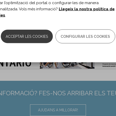
itar l’optimització del portal o configurar-les de manera
nalitzada. Vols més informació?
Llegeix la nostra política de
ies
.
ACCEPTAR LES COOKIES
CONFIGURAR LES COOKIES
INFORMACIÓ? FES-NOS ARRIBAR ELS T
AJUDA'NS A MILLORAR!