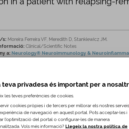
n in a patient with relapsing-re
/s:
Moreira Ferreira VF, Meredith D, Stankiewicz JM.
nformació:
Clinical/Scientific Notes
ny a:
Neurology® Neuroimmunology & Neuroinflamma
o de revista:
Neurology Neuroimmunology & Neuroinfl
ttp://nn.neurology.org/content/6/5/e589.extract
 teva privadesa és important per a nosalt
ix les teves preferències de cookies.
RMACIÓ BIBLIOGRÀFICA
rvir cookies pròpies i de tercers per millorar els nostres serveis 
ublicació:
2019
experiència de navegació en aquest portal. Pots acceptar-les i
rol Neuroimmunol Neuroinflamm. 2019;6(5)
itar l’optimització del portal o configurar-les de manera
s de document:
Article
nalitzada. Vols més informació?
Llegeix la nostra política de
ma del document:
Anglès