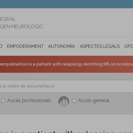
TEGRAL
RIGEN NEUROLÒGIC
Ó
EMPODERAMENT
AUTONOMIA PERSONAL I INCLUSIÓ SOC
ASPECTES LEGALS
OPO
myelination in a patient with relapsing-remitting MS on ocreli
Accés professionals
Accés general