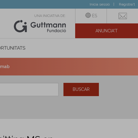
Inicia sessió
Registra't
ES
UNA INICIATIVA DE:
ANUNCIA'T
IAL
RTUNITATS
zumab
BUSCAR