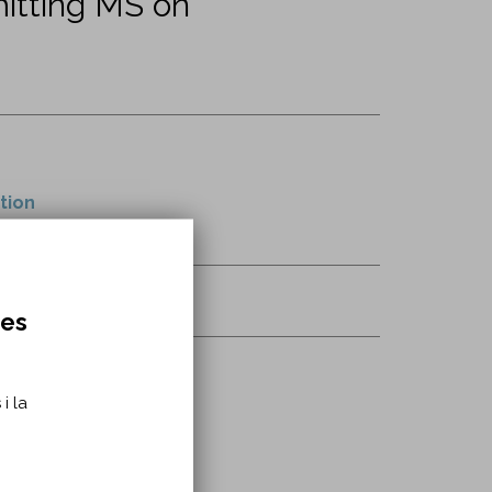
mitting MS on
tion
ammation vol. 6 n. 5
res
i la