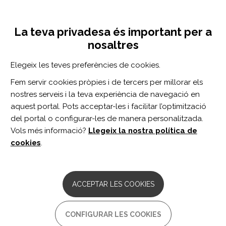
Vés
Inicia sessió
Registra't
al
UNA INICIATIVA DE:
Toggle
contingut
La teva privadesa és important per a
navigation
nosaltres
Inici
Centro de documentación
Neurology Neuroimmunology & Neuroinflammation vol. 6 n. 5
Elegeix les teves preferències de cookies.
CERCADOR
Fem servir cookies pròpies i de tercers per millorar els
nostres serveis i la teva experiència de navegació en
BUSCAR
aquest portal. Pots acceptar-les i facilitar l’optimització
del portal o configurar-les de manera personalitzada.
Vols més informació?
Llegeix la nostra política de
Accés professionals
cookies
.
Accés general
ACCEPTAR LES COOKIES
Neurology
CONFIGURAR LES COOKIES