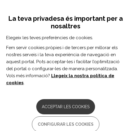
Vés
Inicia sessió
Registra't
al
UNA INICIATIVA DE:
Toggle
contingut
La teva privadesa és important per a
navigation
nosaltres
Inici
Centro de documentación
Shoulder Strength Changes One Year After Axillary Lymph Node Dissection or Sentinel Lymph Node Biopsy in Patients With Breast Cancer
Elegeix les teves preferències de cookies.
CERCADOR
Fem servir cookies pròpies i de tercers per millorar els
nostres serveis i la teva experiència de navegació en
BUSCAR
aquest portal. Pots acceptar-les i facilitar l’optimització
del portal o configurar-les de manera personalitzada.
Vols més informació?
Llegeix la nostra política de
Accés professionals
cookies
.
Accés general
ACCEPTAR LES COOKIES
Shoulder Strength Changes
CONFIGURAR LES COOKIES
One Year After Axillary Lymph