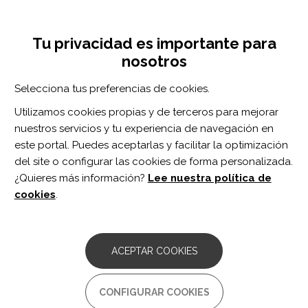
Pasar
Inicia sesión
Regístrate
al
UNA INICIATIVA DE:
Toggle
contenido
Tu privacidad es importante para
navigation
principal
nosotros
Inicio
Centro de documentación
Shoulder Strength Changes One Year After Axillary Lymph Node Dissection or Sentinel Lymph Node Biopsy in Patients With Breast Cancer
Selecciona tus preferencias de cookies.
BUSCADOR
Utilizamos cookies propias y de terceros para mejorar
nuestros servicios y tu experiencia de navegación en
BUSCAR
este portal. Puedes aceptarlas y facilitar la optimización
del site o configurar las cookies de forma personalizada.
¿Quieres más información?
Lee nuestra política de
Acceso profesionales
cookies
.
Acceso general
ACEPTAR COOKIES
Shoulder Strength Changes
CONFIGURAR COOKIES
One Year After Axillary Lymph