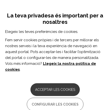
Vés
Inicia sessió
Registra't
al
UNA INICIATIVA DE:
Toggle
contingut
La teva privadesa és important per a
navigation
nosaltres
Inici
Centro de documentación
La revolución Shiwa
Elegeix les teves preferències de cookies.
CERCADOR
Fem servir cookies pròpies i de tercers per millorar els
nostres serveis i la teva experiència de navegació en
BUSCAR
aquest portal. Pots acceptar-les i facilitar l’optimització
del portal o configurar-les de manera personalitzada.
Vols més informació?
Llegeix la nostra política de
Accés professionals
cookies
.
Accés general
ACCEPTAR LES COOKIES
La revolución Shiwa
CONFIGURAR LES COOKIES
Me llamo