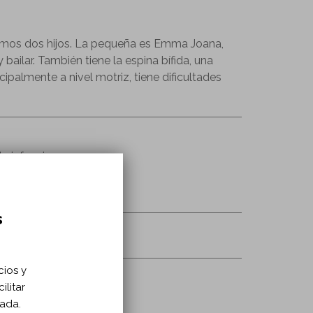
emos dos hijos. La pequeña es Emma Joana,
bailar. También tiene la espina bífida, una
palmente a nivel motriz, tiene dificultades
la infancia
s
cios y
ilitar
zada.