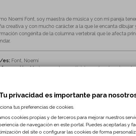
amo Noemí Font, soy maestra de música y con mi pareja ten
ña creativa y con mucho carácter a la que le encanta dibujar y 
mación congénita de la columna vertebral que le afecta princi
ndar.
r/es:
Font, Noemí
nformación:
Madre, maestra y activista por los derechos de 
nece a:
Revista Sobre ruedas
o de revista:
Sobreruedas, 110
Tu privacidad es importante para nosotro
rtículo
ciona tus preferencias de cookies.
zamos cookies propias y de terceros para mejorar nuestros servi
RMACIÓN BIBLIOGRÁFICA
periencia de navegación en este portal. Puedes aceptarlas y fac
timización del site o configurar las cookies de forma personali
ublicación:
2022