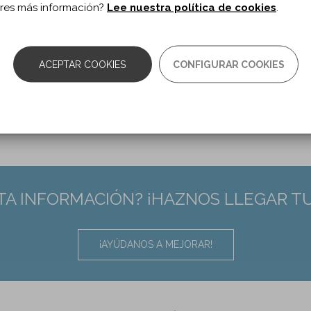
res más información?
Lee nuestra política de cookies
.
 de documento:
Artículo
ma documento:
Castellano
as:
45-47
ACEPTAR COOKIES
CONFIGURAR COOKIES
TA INFORMACIÓN? ¡HAZNOS LLEGAR T
¡AYÚDANOS A MEJORAR!