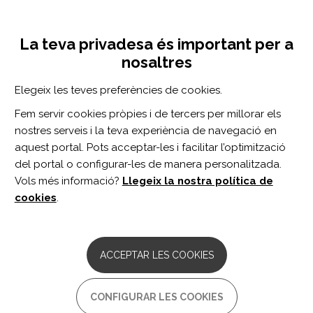
Vés
Inicia sessió
Registra't
al
UNA INICIATIVA DE:
Toggle
contingut
La teva privadesa és important per a
navigation
nosaltres
Inici
Centro de documentación
Postacute Care: A Guide for People With Dementia and Their Caregiver
Elegeix les teves preferències de cookies.
CERCADOR
Fem servir cookies pròpies i de tercers per millorar els
nostres serveis i la teva experiència de navegació en
BUSCAR
aquest portal. Pots acceptar-les i facilitar l’optimització
del portal o configurar-les de manera personalitzada.
Vols més informació?
Llegeix la nostra política de
Accés professionals
cookies
.
Accés general
ACCEPTAR LES COOKIES
Postacute Care: A Guide for
CONFIGURAR LES COOKIES
People With Dementia and