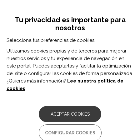
Pasar
Inicia sesión
Regístrate
al
UNA INICIATIVA DE:
Toggle
contenido
Tu privacidad es importante para
navigation
principal
nosotros
Inicio
Centro de documentación
Postacute Care: A Guide for People With Dementia and Their Caregiver
Selecciona tus preferencias de cookies.
BUSCADOR
Utilizamos cookies propias y de terceros para mejorar
nuestros servicios y tu experiencia de navegación en
BUSCAR
este portal. Puedes aceptarlas y facilitar la optimización
del site o configurar las cookies de forma personalizada.
¿Quieres más información?
Lee nuestra política de
Acceso profesionales
cookies
.
Acceso general
ACEPTAR COOKIES
Postacute Care: A Guide for
CONFIGURAR COOKIES
People With Dementia and