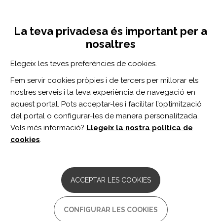
Vés
Inicia sessió
Registra't
al
UNA INICIATIVA DE:
Toggle
contingut
La teva privadesa és important per a
navigation
nosaltres
Inici
Centro de documentación
Cognitive Training Reorganizes Network Modularity in Traumatic Brain Injury.
Elegeix les teves preferències de cookies.
CERCADOR
Fem servir cookies pròpies i de tercers per millorar els
nostres serveis i la teva experiència de navegació en
BUSCAR
aquest portal. Pots acceptar-les i facilitar l’optimització
del portal o configurar-les de manera personalitzada.
Vols més informació?
Llegeix la nostra política de
Accés professionals
cookies
.
Accés general
ACCEPTAR LES COOKIES
Cognitive Training
CONFIGURAR LES COOKIES
Reorganizes Network