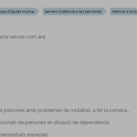
ups d'ajuda mútua
Serveis d'atenció a les persones
Atenció a la ll
resta serveis com ara:
les persones amb problemes de mobilitat, a fer la compra...
sionals de persones en situació de dependència.
 necessitats especials