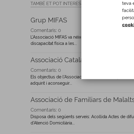
teva 
TAMBÉ ET POT INTERESSAR
facil
perso
Grup MIFAS
cook
Comentaris:
0
L’Associació MIFAS va néixer l’any 1979 motivada per 
discapacitat física a les...
Associació Catalana de Traumàtic
Comentaris:
0
Els objectius de l'Associació són millorar la qualitat 
adquirit i aconseguir...
Associació de Familiars de Malalt
Comentaris:
0
Disposa dels següents serveis: Acollida Actes de difus
d’Atenció Domiciliària...