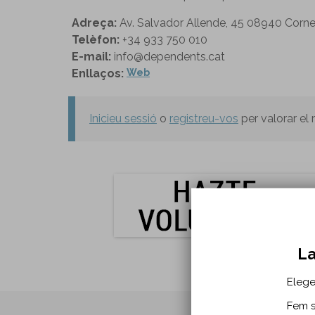
Adreça:
Av. Salvador Allende, 45 08940 Corne
Telèfon:
+34 933 750 010
E-mail:
info@dependents.cat
Enllaços:
Web
Inicieu sessió
o
registreu-vos
per valorar el
La
Elege
Fem se