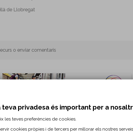
llà de Llobregat
 recurs o enviar comentaris
 teva privadesa és important per a nosalt
ix les teves preferències de cookies.
rvir cookies pròpies i de tercers per millorar els nostres serveis 