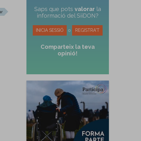
Saps que pots
valorar
la
ar
informació del SiiDON?
INICIA SESSIÓ
o
REGISTRA'T
Comparteix la teva
opinió!