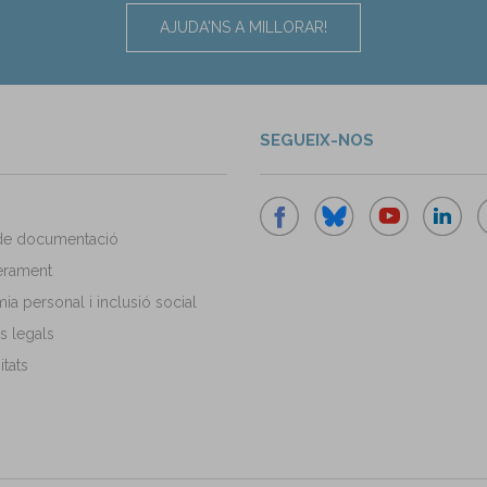
AJUDA'NS A MILLORAR!
SEGUEIX-NOS
de documentació
rament
a personal i inclusió social
s legals
tats