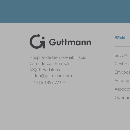
WEB
kedIn
ann Instagram
SiiDON
Hospital de Neurorehabilitació
Camí de Can Ruti, s/n
Centre 
08916 Badalona
Empode
siidon@guttmann.com
Autonomi
T. +34 93 497 77 00
Aspecte
Oportuni