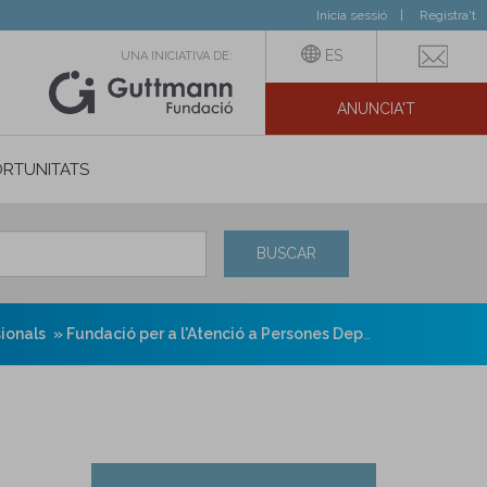
Inicia sessió
Registra't
ES
UNA INICIATIVA DE:
ANUNCIA'T
IAL
RTUNITATS
BUSCAR
sionals
Fundació per a l'Atenció a Persones Dependents