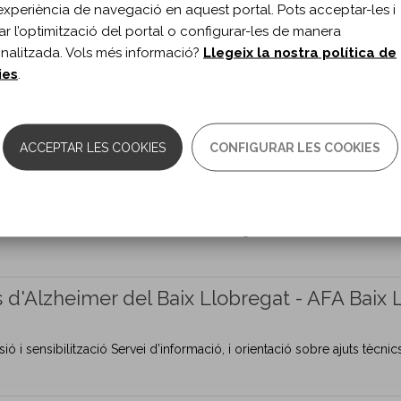
experiència de navegació en aquest portal. Pots acceptar-les i
itar l’optimització del portal o configurar-les de manera
nalitzada. Vols més informació?
Llegeix la nostra política de
ies
.
la necessitat d’ajuntar esforços per atendre les demandes i les neces
ACCEPTAR LES COOKIES
CONFIGURAR LES COOKIES
s Cranioencefàlics i Dany Cerebral, TRACE
de vida dels afectats i dels familiars, aconseguir una infraestructura 
s d'Alzheimer del Baix Llobregat - AFA Baix 
ió i sensibilització Servei d’informació, i orientació sobre ajuts tècn