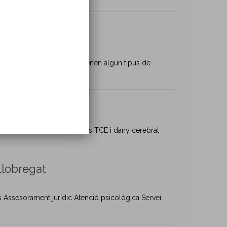
sitats de les persones que tenen algun tipus de
adequada per al tractament dels TCE i dany cerebral
Llobregat
ics Assesorament jurídic Atenció psicològica Servei